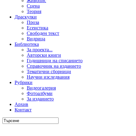
Живопис
Сцена
Теория
Драскулки
Проза
Есеистика
Свободен текст
Видрица
Библиотека
За проекта...
Авторски книги
Годишници на списанието
Справочник на изданието
Тематични сборници
Научни изследвания
Рубрики
Видеогалерия
Фотоалбуми
За изданието
Архив
Контакт