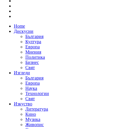
Home
Дискусии
България
Култура
Европа
Мнения
Политика
Бизнес
Свят
Изгледи
България
Европа
Наука
Технологии
Свят
Изкуство
Литература
Кино
Музика
Живопис