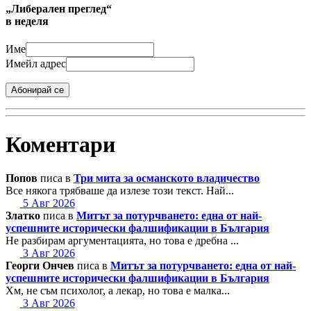
„Либерален преглед“
в неделя
Име
Имейл адрес
Абонирай се
Коментари
Попов
писа в
Три мита за османското владичество
Все някога трябваше да излезе този текст. Най...
5 Авг 2026
Златко
писа в
Митът за потурчването: една от най-
успешните исторически фалшификации в България
Не разбирам аргументацията, но това е дребна ...
3 Авг 2026
Георги Ончев
писа в
Митът за потурчването: една от най-
успешните исторически фалшификации в България
Хм, не съм психолог, а лекар, но това е малка...
3 Авг 2026