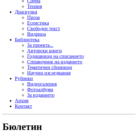
Сцена
Теория
Драскулки
Проза
Есеистика
Свободен текст
Видрица
Библиотека
За проекта...
Авторски книги
Годишници на списанието
Справочник на изданието
Тематични сборници
Научни изследвания
Рубрики
Видеогалерия
Фотоалбуми
За изданието
Архив
Контакт
Бюлетин