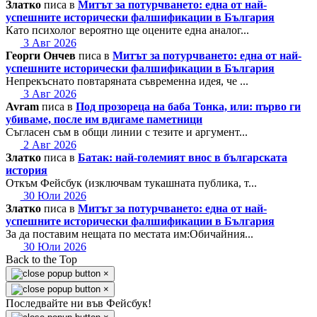
Златко
писа в
Митът за потурчването: една от най-
успешните исторически фалшификации в България
Като психолог вероятно ще оцените една аналог...
3 Авг 2026
Георги Ончев
писа в
Митът за потурчването: една от най-
успешните исторически фалшификации в България
Непрекъснато повтаряната съвременна идея, че ...
3 Авг 2026
Avram
писа в
Под прозореца на баба Тонка, или: първо ги
убиваме, после им вдигаме паметници
Съгласен съм в общи линии с тезите и аргумент...
2 Авг 2026
Златко
писа в
Батак: най-големият внос в българската
история
Откъм Фейсбук (изключвам тукашната публика, т...
30 Юли 2026
Златко
писа в
Митът за потурчването: една от най-
успешните исторически фалшификации в България
За да поставим нещата по местата им:Обичайния...
30 Юли 2026
Back to the Top
×
×
Последвайте ни във Фейсбук!