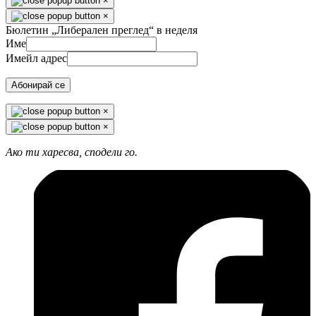
×
×
Бюлетин „Либерален преглед“ в неделя
Име
Имейл адрес
Абонирай се
×
×
Ако ти харесва, сподели го.