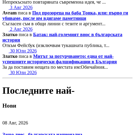
Непрекъснато повтаряната съвременна идея, че ...
3 Авг 2026
Avram
писа в
Под прозореца на баба Тонка, или: първо ги
убиваме, после им вдигаме паметници
Съгласен съм в общи линии с тезите и аргумент...
2 Авг 2026
Златко
писа в
Батак: най-големият внос в българската
история
Откъм Фейсбук (изключвам тукашната публика, т...
30 Юли 2026
Златко
писа в
Митът за потурчването: една от най-
успешните исторически фалшификации в България
За да поставим нещата по местата им:Обичайния...
30 Юли 2026
Последните най-
Нови
08 Авг, 2026
Защо днес „българската национална…