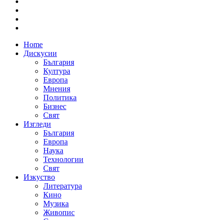
Home
Дискусии
България
Култура
Европа
Мнения
Политика
Бизнес
Свят
Изгледи
България
Европа
Наука
Технологии
Свят
Изкуство
Литература
Кино
Музика
Живопис