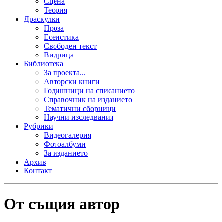
Сцена
Теория
Драскулки
Проза
Есеистика
Свободен текст
Видрица
Библиотека
За проекта...
Авторски книги
Годишници на списанието
Справочник на изданието
Тематични сборници
Научни изследвания
Рубрики
Видеогалерия
Фотоалбуми
За изданието
Архив
Контакт
От същия автор