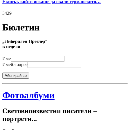
Екипът, който искаше да свали германското…
3429
Бюлетин
„Либерален Преглед“
в неделя
Име
Имейл адрес
Абонирай се
Фотоалбуми
Световноизвестни писатели –
портрети...