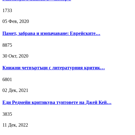
1733
05 Фев, 2020
Памет, забрава и изопачаване: Еврейските…
8875
30 Окт, 2020
Книжни четвъртъци с литературния критик…
6801
02 Дек, 2021
Еди Редмейн критикува туитовете на Джей Кей…
3835
11 Дек, 2022