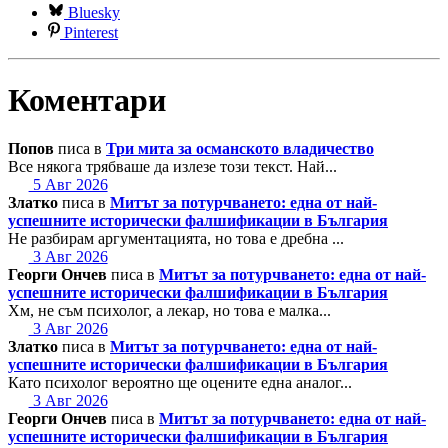
Bluesky
Pinterest
Коментари
Попов
писа в
Три мита за османското владичество
Все някога трябваше да излезе този текст. Най...
5 Авг 2026
Златко
писа в
Митът за потурчването: една от най-
успешните исторически фалшификации в България
Не разбирам аргументацията, но това е дребна ...
3 Авг 2026
Георги Ончев
писа в
Митът за потурчването: една от най-
успешните исторически фалшификации в България
Хм, не съм психолог, а лекар, но това е малка...
3 Авг 2026
Златко
писа в
Митът за потурчването: една от най-
успешните исторически фалшификации в България
Като психолог вероятно ще оцените една аналог...
3 Авг 2026
Георги Ончев
писа в
Митът за потурчването: една от най-
успешните исторически фалшификации в България