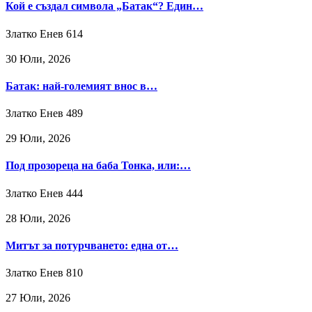
Кой е създал символа „Батак“? Един…
Златко Енев
614
30 Юли, 2026
Батак: най-големият внос в…
Златко Енев
489
29 Юли, 2026
Под прозореца на баба Тонка, или:…
Златко Енев
444
28 Юли, 2026
Митът за потурчването: една от…
Златко Енев
810
27 Юли, 2026