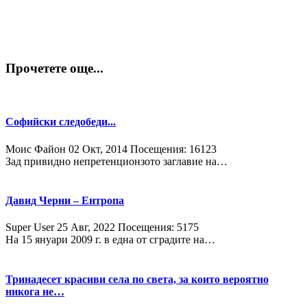
Прочетете още...
Софийски следобеди...
Моис Файон
02 Окт, 2014
Посещения: 16123
Зад привидно непретенционзото заглавие на…
Давид Черни – Ентропа
Super User
25 Авг, 2022
Посещения: 5175
На 15 януари 2009 г. в една от сградите на…
Тринадесет красиви села по света, за които вероятно
никога не…