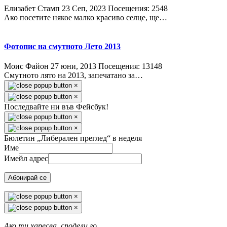
Елизабет Стамп
23 Сeп, 2023
Посещения: 2548
Ако посетите някое малко красиво селце, ще…
Фотопис на смутното Лето 2013
Моис Файон
27 юни, 2013
Посещения: 13148
Смутното лято на 2013, запечатано за…
×
×
Последвайте ни във Фейсбук!
×
×
Бюлетин „Либерален преглед“ в неделя
Име
Имейл адрес
Абонирай се
×
×
Ако ти харесва, сподели го.