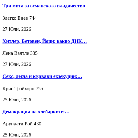
Три мита за османското владичество
Златко Енев
744
27 Юли, 2026
Хитлер, Бетовен, Йоци: какво ДНК…
Лена Валтле
335
27 Юли, 2026
Секс, легла и кървави екзекуции:…
Крис Трайхорн
755
25 Юли, 2026
Демокрация на хлебарките:…
Арундати Рой
430
25 Юли, 2026