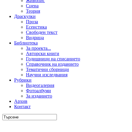
Живопис
Сцена
Теория
Драскулки
Проза
Есеистика
Свободен текст
Видрица
Библиотека
За проекта...
Авторски книги
Годишници на списанието
Справочник на изданието
Тематични сборници
Научни изследвания
Рубрики
Видеогалерия
Фотоалбуми
За изданието
Архив
Контакт