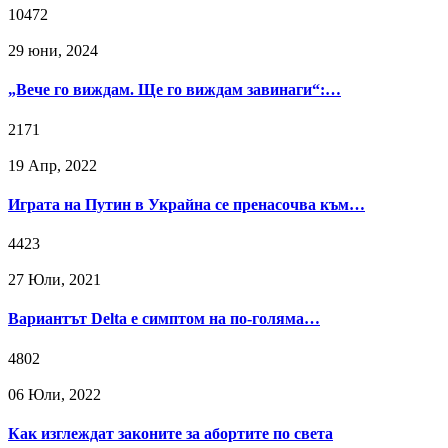
10472
29 юни, 2024
„Вече го виждам. Ще го виждам завинаги“:…
2171
19 Апр, 2022
Играта на Путин в Украйна се пренасочва към…
4423
27 Юли, 2021
Вариантът Delta е симптом на по-голяма…
4802
06 Юли, 2022
Как изглеждат законите за абортите по света