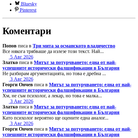
Bluesky
Pinterest
Коментари
Попов
писа в
Три мита за османското владичество
Все някога трябваше да излезе този текст. Най...
5 Авг 2026
Златко
писа в
Митът за потурчването: една от най-
успешните исторически фалшификации в България
Не разбирам аргументацията, но това е дребна ...
3 Авг 2026
Георги Ончев
писа в
Митът за потурчването: една от най-
успешните исторически фалшификации в България
Хм, не съм психолог, а лекар, но това е малка...
3 Авг 2026
Златко
писа в
Митът за потурчването: една от най-
успешните исторически фалшификации в България
Като психолог вероятно ще оцените една аналог...
3 Авг 2026
Георги Ончев
писа в
Митът за потурчването: една от най-
успешните исторически фалшификации в България