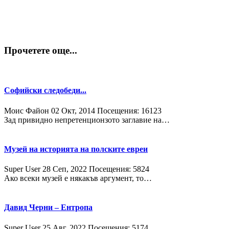
Прочетете още...
Софийски следобеди...
Моис Файон
02 Окт, 2014
Посещения: 16123
Зад привидно непретенционзото заглавие на…
Музей на историята на полските евреи
Super User
28 Сeп, 2022
Посещения: 5824
Ако всеки музей е някакъв аргумент, то…
Давид Черни – Ентропа
Super User
25 Авг, 2022
Посещения: 5174