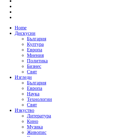
Home
Дискусии
България
Култура
Европа
Мнения
Политика
Бизнес
Свят
Изгледи
България
Европа
Наука
Технологии
Свят
Изкуство
Литература
Кино
Музика
Живопис