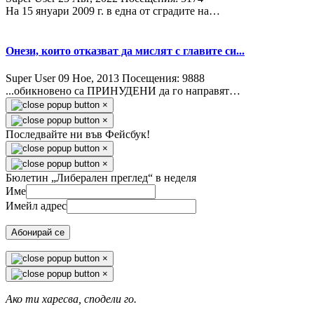
На 15 януари 2009 г. в една от сградите на…
Онези, които отказват да мислят с главите си...
Super User
09 Ное, 2013
Посещения: 9888
...обикновено са ПРИНУДЕНИ да го направят…
×
×
Последвайте ни във Фейсбук!
×
×
Бюлетин „Либерален преглед“ в неделя
Име
Имейл адрес
Абонирай се
×
×
Ако ти харесва, сподели го.