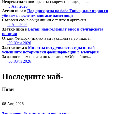
Непрекъснато повтаряната съвременна идея, че ...
3 Авг 2026
Avram
писа в
Под прозореца на баба Тонка, или: първо ги
убиваме, после им вдигаме паметници
Съгласен съм в общи линии с тезите и аргумент...
2 Авг 2026
Златко
писа в
Батак: най-големият внос в българската
история
Откъм Фейсбук (изключвам тукашната публика, т...
30 Юли 2026
Златко
писа в
Митът за потурчването: една от най-
успешните исторически фалшификации в България
За да поставим нещата по местата им:Обичайния...
30 Юли 2026
Последните най-
Нови
08 Авг, 2026
Защо днес „българската национална…