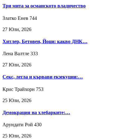
Три мита за османското владичество
Златко Енев
744
27 Юли, 2026
Хитлер, Бетовен, Йоци: какво ДНК…
Лена Валтле
333
27 Юли, 2026
Секс, легла и кървави екзекуции:…
Крис Трайхорн
753
25 Юли, 2026
Демокрация на хлебарките:…
Арундати Рой
430
25 Юли, 2026