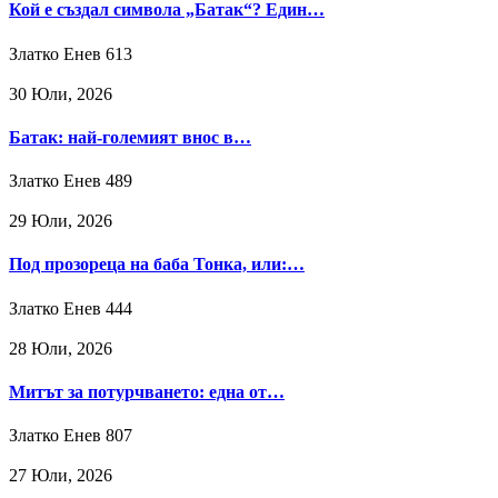
Кой е създал символа „Батак“? Един…
Златко Енев
613
30 Юли, 2026
Батак: най-големият внос в…
Златко Енев
489
29 Юли, 2026
Под прозореца на баба Тонка, или:…
Златко Енев
444
28 Юли, 2026
Митът за потурчването: една от…
Златко Енев
807
27 Юли, 2026