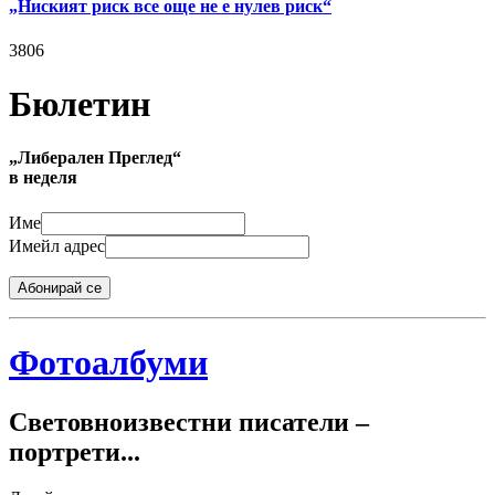
„Ниският риск все още не е нулев риск“
3806
Бюлетин
„Либерален Преглед“
в неделя
Име
Имейл адрес
Абонирай се
Фотоалбуми
Световноизвестни писатели –
портрети...