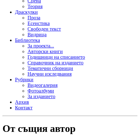
Сцена
Теория
Драскулки
Проза
Есеистика
Свободен текст
Видрица
Библиотека
За проекта...
Авторски книги
Годишници на списанието
Справочник на изданието
Тематични сборници
Научни изследвания
Рубрики
Видеогалерия
Фотоалбуми
За изданието
Архив
Контакт
От същия автор