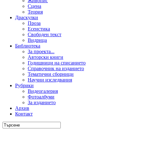
Живопис
Сцена
Теория
Драскулки
Проза
Есеистика
Свободен текст
Видрица
Библиотека
За проекта...
Авторски книги
Годишници на списанието
Справочник на изданието
Тематични сборници
Научни изследвания
Рубрики
Видеогалерия
Фотоалбуми
За изданието
Архив
Контакт