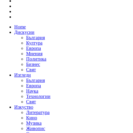
Home
Дискусии
България
Култура
Европа
Мнения
Политика
Бизнес
Свят
Изгледи
България
Европа
Наука
Технологии
Свят
Изкуство
Литература
Кино
Музика
Живопис