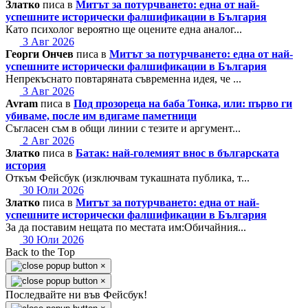
Златко
писа в
Митът за потурчването: една от най-
успешните исторически фалшификации в България
Като психолог вероятно ще оцените една аналог...
3 Авг 2026
Георги Ончев
писа в
Митът за потурчването: една от най-
успешните исторически фалшификации в България
Непрекъснато повтаряната съвременна идея, че ...
3 Авг 2026
Avram
писа в
Под прозореца на баба Тонка, или: първо ги
убиваме, после им вдигаме паметници
Съгласен съм в общи линии с тезите и аргумент...
2 Авг 2026
Златко
писа в
Батак: най-големият внос в българската
история
Откъм Фейсбук (изключвам тукашната публика, т...
30 Юли 2026
Златко
писа в
Митът за потурчването: една от най-
успешните исторически фалшификации в България
За да поставим нещата по местата им:Обичайния...
30 Юли 2026
Back to the Top
×
×
Последвайте ни във Фейсбук!