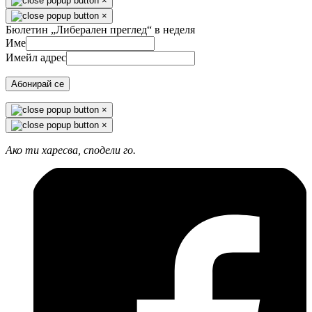
×
×
Бюлетин „Либерален преглед“ в неделя
Име
Имейл адрес
Абонирай се
×
×
Ако ти харесва, сподели го.