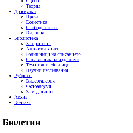
Сцена
Теория
Драскулки
Проза
Есеистика
Свободен текст
Видрица
Библиотека
За проекта...
Авторски книги
Годишници на списанието
Справочник на изданието
Тематични сборници
Научни изследвания
Рубрики
Видеогалерия
Фотоалбуми
За изданието
Архив
Контакт
Бюлетин