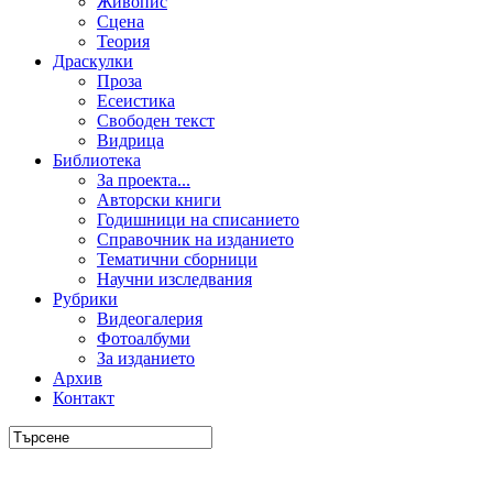
Живопис
Сцена
Теория
Драскулки
Проза
Есеистика
Свободен текст
Видрица
Библиотека
За проекта...
Авторски книги
Годишници на списанието
Справочник на изданието
Тематични сборници
Научни изследвания
Рубрики
Видеогалерия
Фотоалбуми
За изданието
Архив
Контакт