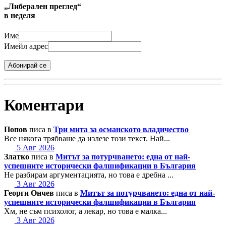
„Либерален преглед“
в неделя
Име
Имейл адрес
Абонирай се
Коментари
Попов
писа в
Три мита за османското владичество
Все някога трябваше да излезе този текст. Най...
5 Авг 2026
Златко
писа в
Митът за потурчването: една от най-
успешните исторически фалшификации в България
Не разбирам аргументацията, но това е дребна ...
3 Авг 2026
Георги Ончев
писа в
Митът за потурчването: една от най-
успешните исторически фалшификации в България
Хм, не съм психолог, а лекар, но това е малка...
3 Авг 2026