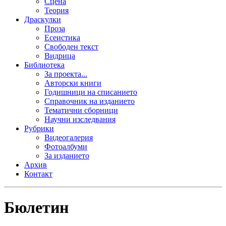
Сцена
Теория
Драскулки
Проза
Есеистика
Свободен текст
Видрица
Библиотека
За проекта...
Авторски книги
Годишници на списанието
Справочник на изданието
Тематични сборници
Научни изследвания
Рубрики
Видеогалерия
Фотоалбуми
За изданието
Архив
Контакт
Бюлетин