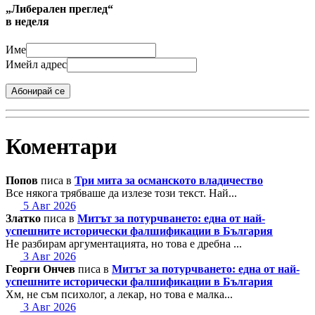
„Либерален преглед“
в неделя
Име
Имейл адрес
Абонирай се
Коментари
Попов
писа в
Три мита за османското владичество
Все някога трябваше да излезе този текст. Най...
5 Авг 2026
Златко
писа в
Митът за потурчването: една от най-
успешните исторически фалшификации в България
Не разбирам аргументацията, но това е дребна ...
3 Авг 2026
Георги Ончев
писа в
Митът за потурчването: една от най-
успешните исторически фалшификации в България
Хм, не съм психолог, а лекар, но това е малка...
3 Авг 2026