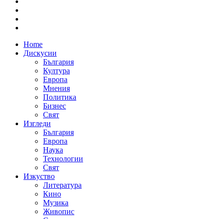
Home
Дискусии
България
Култура
Европа
Мнения
Политика
Бизнес
Свят
Изгледи
България
Европа
Наука
Технологии
Свят
Изкуство
Литература
Кино
Музика
Живопис