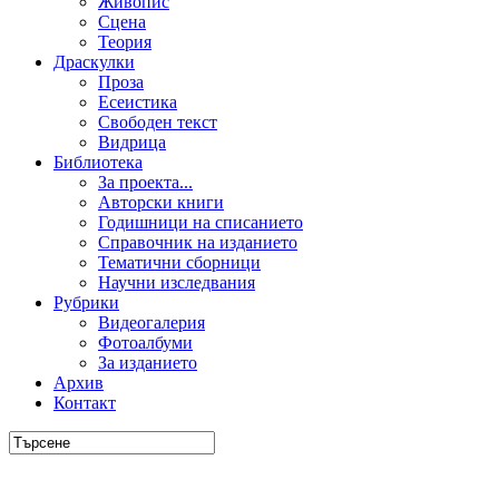
Живопис
Сцена
Теория
Драскулки
Проза
Есеистика
Свободен текст
Видрица
Библиотека
За проекта...
Авторски книги
Годишници на списанието
Справочник на изданието
Тематични сборници
Научни изследвания
Рубрики
Видеогалерия
Фотоалбуми
За изданието
Архив
Контакт