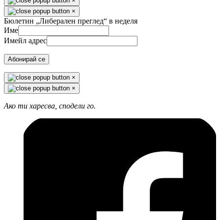
×
×
Бюлетин „Либерален преглед“ в неделя
Име
Имейл адрес
Абонирай се
×
×
Ако ти харесва, сподели го.