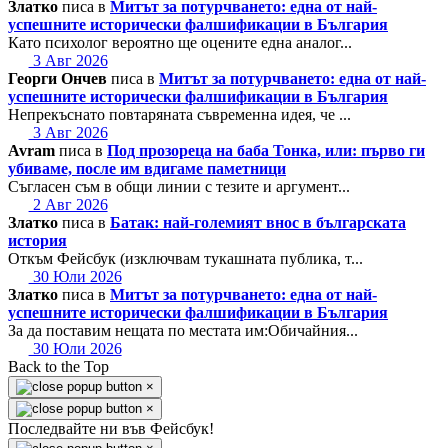
Златко
писа в
Митът за потурчването: една от най-
успешните исторически фалшификации в България
Като психолог вероятно ще оцените една аналог...
3 Авг 2026
Георги Ончев
писа в
Митът за потурчването: една от най-
успешните исторически фалшификации в България
Непрекъснато повтаряната съвременна идея, че ...
3 Авг 2026
Avram
писа в
Под прозореца на баба Тонка, или: първо ги
убиваме, после им вдигаме паметници
Съгласен съм в общи линии с тезите и аргумент...
2 Авг 2026
Златко
писа в
Батак: най-големият внос в българската
история
Откъм Фейсбук (изключвам тукашната публика, т...
30 Юли 2026
Златко
писа в
Митът за потурчването: една от най-
успешните исторически фалшификации в България
За да поставим нещата по местата им:Обичайния...
30 Юли 2026
Back to the Top
×
×
Последвайте ни във Фейсбук!