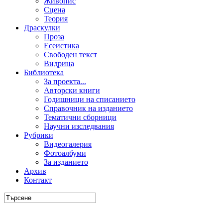
Живопис
Сцена
Теория
Драскулки
Проза
Есеистика
Свободен текст
Видрица
Библиотека
За проекта...
Авторски книги
Годишници на списанието
Справочник на изданието
Тематични сборници
Научни изследвания
Рубрики
Видеогалерия
Фотоалбуми
За изданието
Архив
Контакт