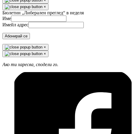
×
×
Бюлетин „Либерален преглед“ в неделя
Име
Имейл адрес
Абонирай се
×
×
Ако ти харесва, сподели го.