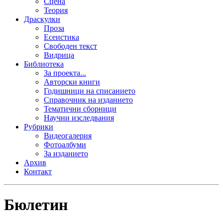
Сцена
Теория
Драскулки
Проза
Есеистика
Свободен текст
Видрица
Библиотека
За проекта...
Авторски книги
Годишници на списанието
Справочник на изданието
Тематични сборници
Научни изследвания
Рубрики
Видеогалерия
Фотоалбуми
За изданието
Архив
Контакт
Бюлетин