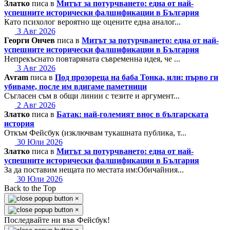
Златко
писа в
Митът за потурчването: една от най-
успешните исторически фалшификации в България
Като психолог вероятно ще оцените една аналог...
3 Авг 2026
Георги Ончев
писа в
Митът за потурчването: една от най-
успешните исторически фалшификации в България
Непрекъснато повтаряната съвременна идея, че ...
3 Авг 2026
Avram
писа в
Под прозореца на баба Тонка, или: първо ги
убиваме, после им вдигаме паметници
Съгласен съм в общи линии с тезите и аргумент...
2 Авг 2026
Златко
писа в
Батак: най-големият внос в българската
история
Откъм Фейсбук (изключвам тукашната публика, т...
30 Юли 2026
Златко
писа в
Митът за потурчването: една от най-
успешните исторически фалшификации в България
За да поставим нещата по местата им:Обичайния...
30 Юли 2026
Back to the Top
×
×
Последвайте ни във Фейсбук!