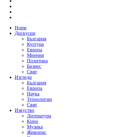
Home
Дискусии
България
Култура
Европа
Мнения
Политика
Бизнес
Свят
Изгледи
България
Европа
Наука
Технологии
Свят
Изкуство
Литература
Кино
Музика
Живопис