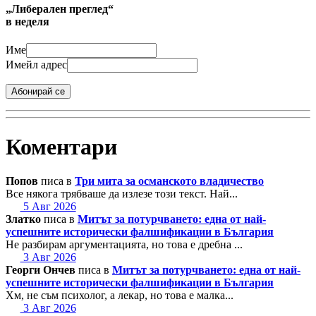
„Либерален преглед“
в неделя
Име
Имейл адрес
Абонирай се
Коментари
Попов
писа в
Три мита за османското владичество
Все някога трябваше да излезе този текст. Най...
5 Авг 2026
Златко
писа в
Митът за потурчването: една от най-
успешните исторически фалшификации в България
Не разбирам аргументацията, но това е дребна ...
3 Авг 2026
Георги Ончев
писа в
Митът за потурчването: една от най-
успешните исторически фалшификации в България
Хм, не съм психолог, а лекар, но това е малка...
3 Авг 2026