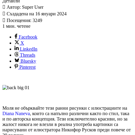
Детайли
Автор: Super User
Създадена на 16 януари 2024
Посещения: 3249
1 мин. четене
Facebook
X
LinkedIn
Threads
Bluesky
Pinterest
Моля не обърквайте тези ранни рисунки с илюстрациите на
Diana Naneva
, които са напълно различни както по стил, така
и по авторска концепция. Тези изключително красиви, но за
жалост никога не влезли в реална употреба картинки са
нарисувани от илюстратора Никифор Русков преди повече от