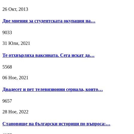
26 Окт, 2013
Две мнения за студентската окупация на…
9033
31 Юли, 2021
Те отхвърляха ваксината. Сега искат да…
5568
06 Ное, 2021
Двадесет и пет телевизионни сериала, които…
9657
28 Ное, 2022
Становище на български историци по въпроса:…