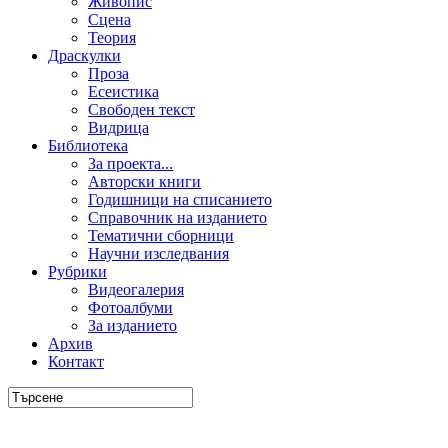
Живопис
Сцена
Теория
Драскулки
Проза
Есеистика
Свободен текст
Видрица
Библиотека
За проекта...
Авторски книги
Годишници на списанието
Справочник на изданието
Тематични сборници
Научни изследвания
Рубрики
Видеогалерия
Фотоалбуми
За изданието
Архив
Контакт