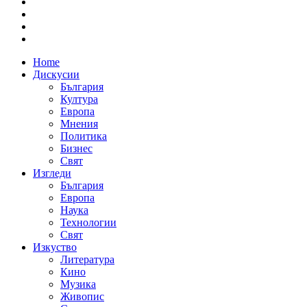
Home
Дискусии
България
Култура
Европа
Мнения
Политика
Бизнес
Свят
Изгледи
България
Европа
Наука
Технологии
Свят
Изкуство
Литература
Кино
Музика
Живопис