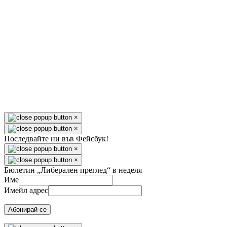
×
×
Последвайте ни във Фейсбук!
×
×
Бюлетин „Либерален преглед“ в неделя
Име
Имейл адрес
Абонирай се