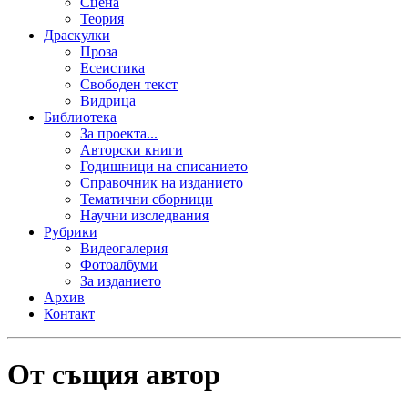
Сцена
Теория
Драскулки
Проза
Есеистика
Свободен текст
Видрица
Библиотека
За проекта...
Авторски книги
Годишници на списанието
Справочник на изданието
Тематични сборници
Научни изследвания
Рубрики
Видеогалерия
Фотоалбуми
За изданието
Архив
Контакт
От същия автор