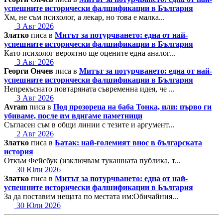
успешните исторически фалшификации в България
Хм, не съм психолог, а лекар, но това е малка...
3 Авг 2026
Златко
писа в
Митът за потурчването: една от най-
успешните исторически фалшификации в България
Като психолог вероятно ще оцените една аналог...
3 Авг 2026
Георги Ончев
писа в
Митът за потурчването: една от най-
успешните исторически фалшификации в България
Непрекъснато повтаряната съвременна идея, че ...
3 Авг 2026
Avram
писа в
Под прозореца на баба Тонка, или: първо ги
убиваме, после им вдигаме паметници
Съгласен съм в общи линии с тезите и аргумент...
2 Авг 2026
Златко
писа в
Батак: най-големият внос в българската
история
Откъм Фейсбук (изключвам тукашната публика, т...
30 Юли 2026
Златко
писа в
Митът за потурчването: една от най-
успешните исторически фалшификации в България
За да поставим нещата по местата им:Обичайния...
30 Юли 2026