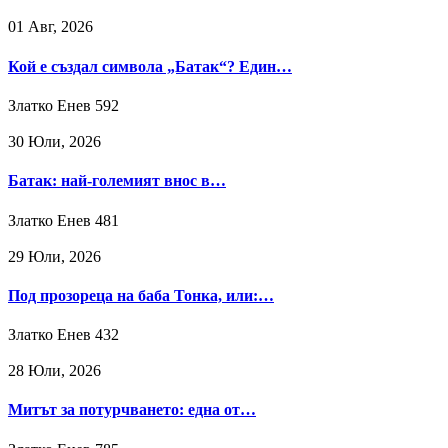
01 Авг, 2026
Кой е създал символа „Батак“? Един…
Златко Енев
592
30 Юли, 2026
Батак: най-големият внос в…
Златко Енев
481
29 Юли, 2026
Под прозореца на баба Тонка, или:…
Златко Енев
432
28 Юли, 2026
Митът за потурчването: една от…