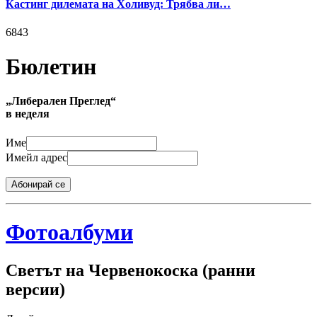
Кастинг дилемата на Холивуд: Трябва ли…
6843
Бюлетин
„Либерален Преглед“
в неделя
Име
Имейл адрес
Абонирай се
Фотоалбуми
Светът на Червенокоска (ранни
версии)