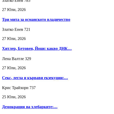
Златко Енев
785
27 Юли, 2026
Три мита за османското владичество
Златко Енев
721
27 Юли, 2026
Хитлер, Бетовен, Йоци: какво ДНК…
Лена Валтле
329
27 Юли, 2026
Секс, легла и кървави екзекуции:…
Крис Трайхорн
737
25 Юли, 2026
Демокрация на хлебарките:…