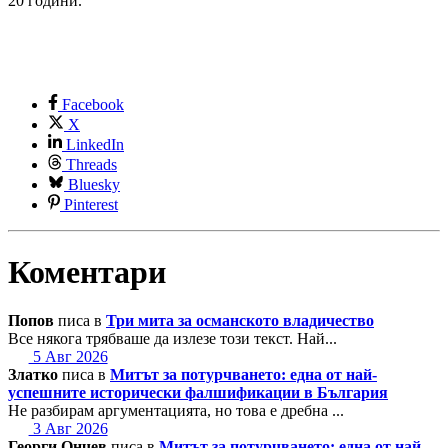
20 години.
Facebook
X
LinkedIn
Threads
Bluesky
Pinterest
Коментари
Попов
писа в
Три мита за османското владичество
Все някога трябваше да излезе този текст. Най...
5 Авг 2026
Златко
писа в
Митът за потурчването: една от най-
успешните исторически фалшификации в България
Не разбирам аргументацията, но това е дребна ...
3 Авг 2026
Георги Ончев
писа в
Митът за потурчването: една от най-