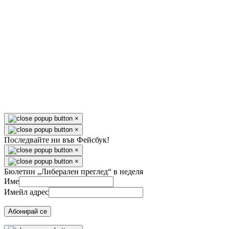
×
×
Последвайте ни във Фейсбук!
×
×
Бюлетин „Либерален преглед“ в неделя
Име
Имейл адрес
Абонирай се