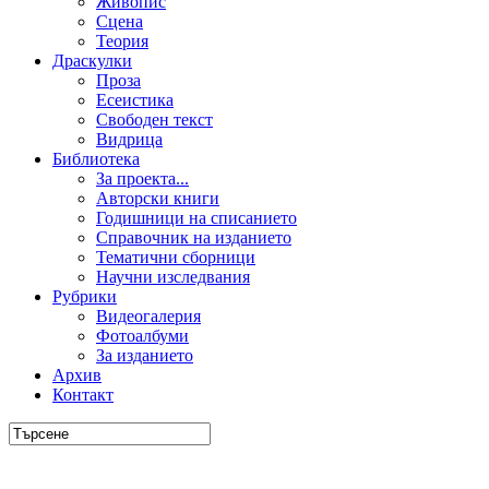
Живопис
Сцена
Теория
Драскулки
Проза
Есеистика
Свободен текст
Видрица
Библиотека
За проекта...
Авторски книги
Годишници на списанието
Справочник на изданието
Тематични сборници
Научни изследвания
Рубрики
Видеогалерия
Фотоалбуми
За изданието
Архив
Контакт