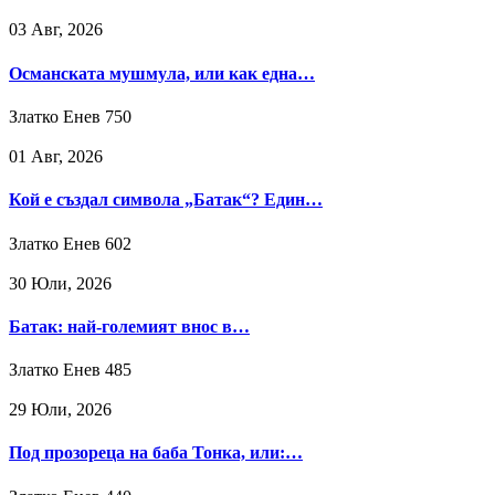
03 Авг, 2026
Османската мушмула, или как една…
Златко Енев
750
01 Авг, 2026
Кой е създал символа „Батак“? Един…
Златко Енев
602
30 Юли, 2026
Батак: най-големият внос в…
Златко Енев
485
29 Юли, 2026
Под прозореца на баба Тонка, или:…