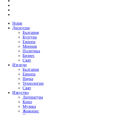
Home
Дискусии
България
Култура
Европа
Мнения
Политика
Бизнес
Свят
Изгледи
България
Европа
Наука
Технологии
Свят
Изкуство
Литература
Кино
Музика
Живопис