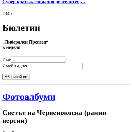
Супер кратък, социално релевантен,…
2345
Бюлетин
„Либерален Преглед“
в неделя
Име
Имейл адрес
Абонирай се
Фотоалбуми
Светът на Червенокоска (ранни
версии)