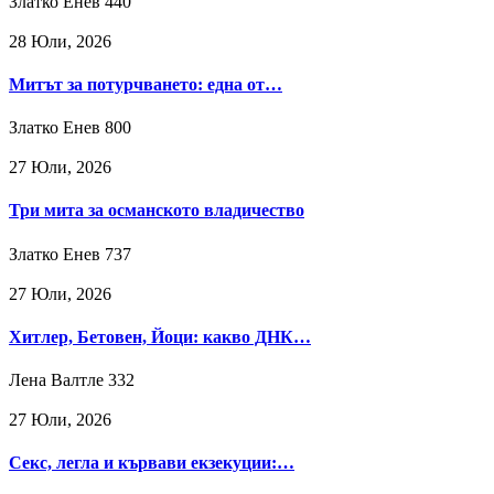
Златко Енев
440
28 Юли, 2026
Митът за потурчването: една от…
Златко Енев
800
27 Юли, 2026
Три мита за османското владичество
Златко Енев
737
27 Юли, 2026
Хитлер, Бетовен, Йоци: какво ДНК…
Лена Валтле
332
27 Юли, 2026
Секс, легла и кървави екзекуции:…