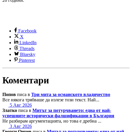
20 години.
Facebook
X
LinkedIn
Threads
Bluesky
Pinterest
Коментари
Попов
писа в
Три мита за османското владичество
Все някога трябваше да излезе този текст. Най...
5 Авг 2026
Златко
писа в
Митът за потурчването: една от най-
успешните исторически фалшификации в България
Не разбирам аргументацията, но това е дребна ...
3 Авг 2026
Георги Ончев
писа в
Митът за потурчването: една от най-