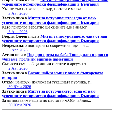
успешните исторически фалшификации в България
Хм, не съм психолог, а лекар, но това е малка...
3 Авг 2026
Златко
писа в
Митът за потурчването: една от най-
успешните исторически фалшификации в България
Като психолог вероятно ще оцените една аналог...
3 Авг 2026
Георги Ончев
писа в
Митът за потурчването: една от най-
успешните исторически фалшификации в България
Непрекъснато повтаряната съвременна идея, че ...
3 Авг 2026
Avram
писа в
Под прозореца на баба Тонка, или: първо ги
убиваме, после им вдигаме паметници
Съгласен съм в общи линии с тезите и аргумент...
2 Авг 2026
Златко
писа в
Батак: най-големият внос в българската
история
Откъм Фейсбук (изключвам тукашната публика, т...
30 Юли 2026
Златко
писа в
Митът за потурчването: една от най-
успешните исторически фалшификации в България
За да поставим нещата по местата им:Обичайния...
30 Юли 2026