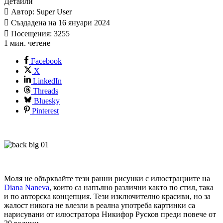
Детайли
Автор: Super User
Създадена на 16 януари 2024
Посещения: 3255
1 мин. четене
Facebook
X
LinkedIn
Threads
Bluesky
Pinterest
Моля не обърквайте тези ранни рисунки с илюстрациите на
Diana Naneva
, които са напълно различни както по стил, така
и по авторска концепция. Тези изключително красиви, но за
жалост никога не влезли в реална употреба картинки са
нарисувани от илюстратора Никифор Русков преди повече от