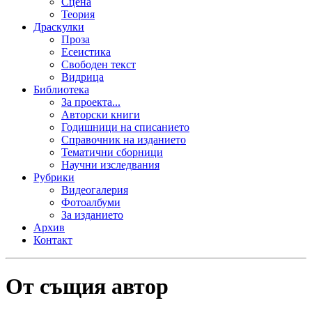
Сцена
Теория
Драскулки
Проза
Есеистика
Свободен текст
Видрица
Библиотека
За проекта...
Авторски книги
Годишници на списанието
Справочник на изданието
Тематични сборници
Научни изследвания
Рубрики
Видеогалерия
Фотоалбуми
За изданието
Архив
Контакт
От същия автор