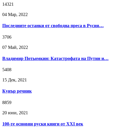
14321
04 Мар, 2022
Последните останки от свободна преса в Русия…
3706
07 Май, 2022
Владимир Потьомкин: Катастрофата на Путин и…
5408
15 Дек, 2021
Куиър речник
8859
20 юни, 2021
100-те основни руски книги от XXI век