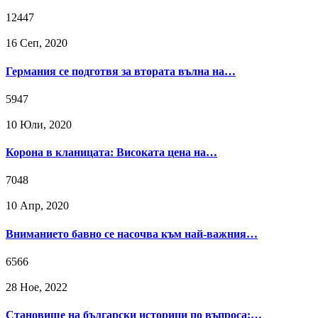
12447
16 Сeп, 2020
Германия се подготвя за втората вълна на…
5947
10 Юли, 2020
Корона в кланицата: Високата цена на…
7048
10 Апр, 2020
Вниманието бавно се насочва към най-важния…
6566
28 Ное, 2022
Становище на български историци по въпроса:…