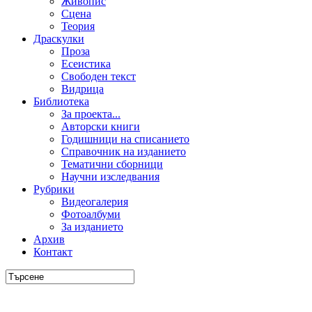
Живопис
Сцена
Теория
Драскулки
Проза
Есеистика
Свободен текст
Видрица
Библиотека
За проекта...
Авторски книги
Годишници на списанието
Справочник на изданието
Тематични сборници
Научни изследвания
Рубрики
Видеогалерия
Фотоалбуми
За изданието
Архив
Контакт