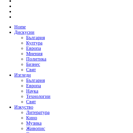
Home
Дискусии
България
Култура
Европа
Мнения
Политика
Бизнес
Свят
Изгледи
България
Европа
Наука
Технологии
Свят
Изкуство
Литература
Кино
Музика
Живопис