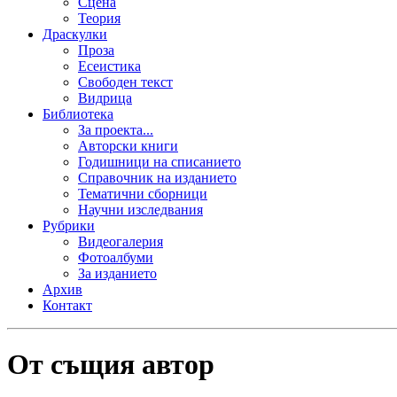
Сцена
Теория
Драскулки
Проза
Есеистика
Свободен текст
Видрица
Библиотека
За проекта...
Авторски книги
Годишници на списанието
Справочник на изданието
Тематични сборници
Научни изследвания
Рубрики
Видеогалерия
Фотоалбуми
За изданието
Архив
Контакт
От същия автор