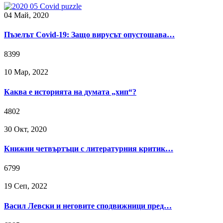
04 Май, 2020
Пъзелът Covid-19: Защо вирусът опустошава…
8399
10 Мар, 2022
Каква е историята на думата „хип“?
4802
30 Окт, 2020
Книжни четвъртъци с литературния критик…
6799
19 Сeп, 2022
Васил Левски и неговите сподвижници пред…