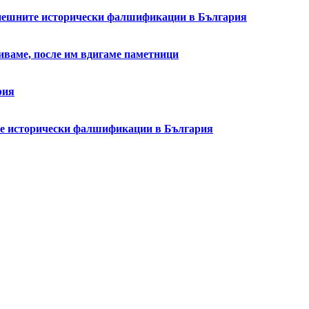
успешните исторически фалшификации в България
биваме, после им вдигаме паметници
рия
ите исторически фалшификации в България