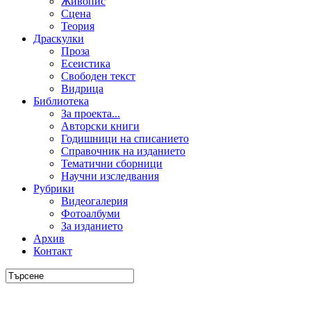
Живопис
Сцена
Теория
Драскулки
Проза
Есеистика
Свободен текст
Видрица
Библиотека
За проекта...
Авторски книги
Годишници на списанието
Справочник на изданието
Тематични сборници
Научни изследвания
Рубрики
Видеогалерия
Фотоалбуми
За изданието
Архив
Контакт