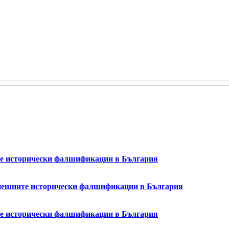
ите исторически фалшификации в България
успешните исторически фалшификации в България
ите исторически фалшификации в България