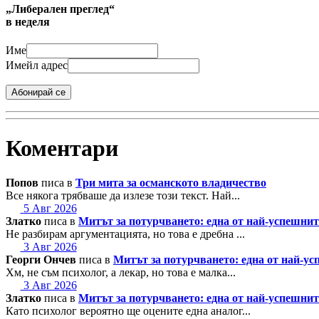
„Либерален преглед“
в неделя
Име
Имейл адрес
Абонирай се
Коментари
Попов
писа в
Три мита за османското владичество
Все някога трябваше да излезе този текст. Най...
5 Авг 2026
Златко
писа в
Митът за потурчването: една от най-успешн
Не разбирам аргументацията, но това е дребна ...
3 Авг 2026
Георги Ончев
писа в
Митът за потурчването: една от най-
Хм, не съм психолог, а лекар, но това е малка...
3 Авг 2026
Златко
писа в
Митът за потурчването: една от най-успешн
Като психолог вероятно ще оцените една аналог...