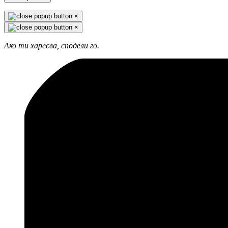
×
×
Ако ти харесва, сподели го.