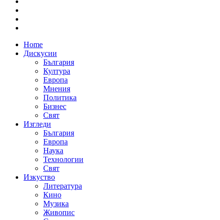
Home
Дискусии
България
Култура
Европа
Мнения
Политика
Бизнес
Свят
Изгледи
България
Европа
Наука
Технологии
Свят
Изкуство
Литература
Кино
Музика
Живопис