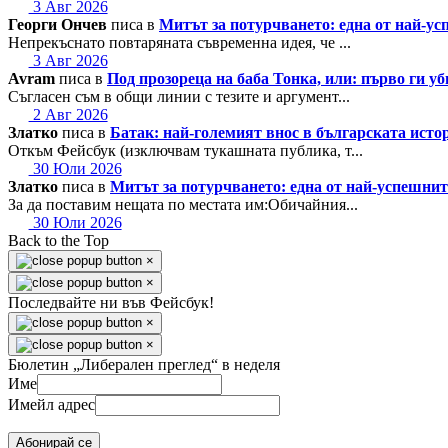
3 Авг 2026
Георги Ончев
писа в
Митът за потурчването: една от най-
Непрекъснато повтаряната съвременна идея, че ...
3 Авг 2026
Avram
писа в
Под прозореца на баба Тонка, или: първо ги у
Съгласен съм в общи линии с тезите и аргумент...
2 Авг 2026
Златко
писа в
Батак: най-големият внос в българската исто
Откъм Фейсбук (изключвам тукашната публика, т...
30 Юли 2026
Златко
писа в
Митът за потурчването: една от най-успешн
За да поставим нещата по местата им:Обичайния...
30 Юли 2026
Back to the Top
×
×
Последвайте ни във Фейсбук!
×
×
Бюлетин „Либерален преглед“ в неделя
Име
Имейл адрес
Абонирай се