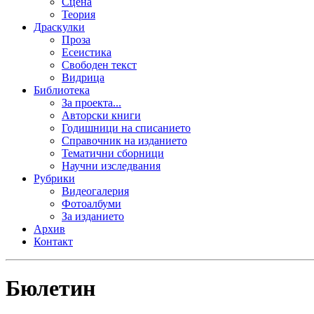
Сцена
Теория
Драскулки
Проза
Есеистика
Свободен текст
Видрица
Библиотека
За проекта...
Авторски книги
Годишници на списанието
Справочник на изданието
Тематични сборници
Научни изследвания
Рубрики
Видеогалерия
Фотоалбуми
За изданието
Архив
Контакт
Бюлетин