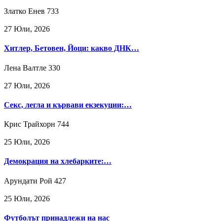
Златко Енев
733
27 Юли, 2026
Хитлер, Бетовен, Йоци: какво ДНК…
Лена Валтле
330
27 Юли, 2026
Секс, легла и кървави екзекуции:…
Крис Трайхорн
744
25 Юли, 2026
Демокрация на хлебарките:…
Арундати Рой
427
25 Юли, 2026
Футболът принадлежи на нас