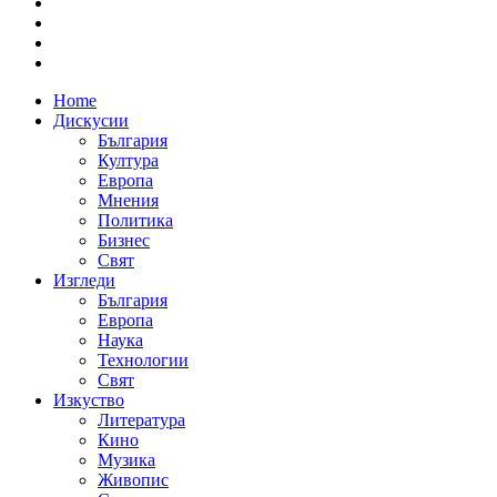
Home
Дискусии
България
Култура
Европа
Мнения
Политика
Бизнес
Свят
Изгледи
България
Европа
Наука
Технологии
Свят
Изкуство
Литература
Кино
Музика
Живопис