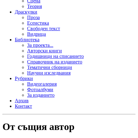
Сцена
Теория
Драскулки
Проза
Есеистика
Свободен текст
Видрица
Библиотека
За проекта...
Авторски книги
Годишници на списанието
Справочник на изданието
Тематични сборници
Научни изследвания
Рубрики
Видеогалерия
Фотоалбуми
За изданието
Архив
Контакт
От същия автор