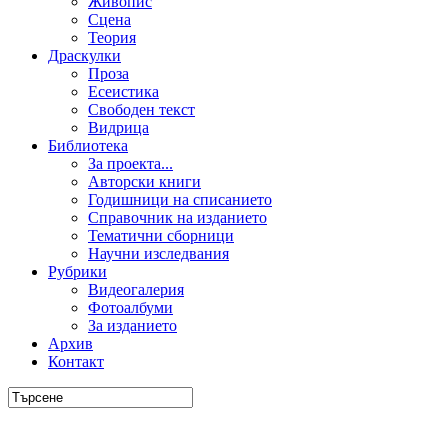
Живопис
Сцена
Теория
Драскулки
Проза
Есеистика
Свободен текст
Видрица
Библиотека
За проекта...
Авторски книги
Годишници на списанието
Справочник на изданието
Тематични сборници
Научни изследвания
Рубрики
Видеогалерия
Фотоалбуми
За изданието
Архив
Контакт