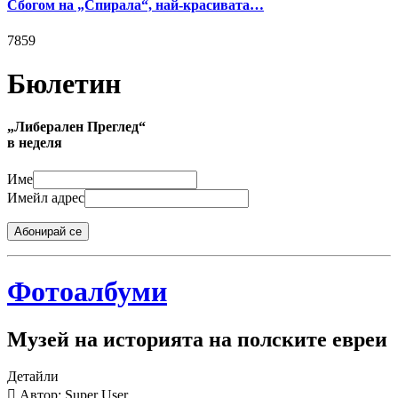
Сбогом на „Спирала“, най-красивата…
7859
Бюлетин
„Либерален Преглед“
в неделя
Име
Имейл адрес
Абонирай се
Фотоалбуми
Музей на историята на полските евреи
Детайли
Автор: Super User