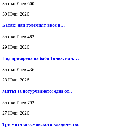
Златко Енев
600
30 Юли, 2026
Батак: най-големият внос в…
Златко Енев
482
29 Юли, 2026
Под прозореца на баба Тонка, или:…
Златко Енев
436
28 Юли, 2026
Митът за потурчването: една от…
Златко Енев
792
27 Юли, 2026
Три мита за османското владичество