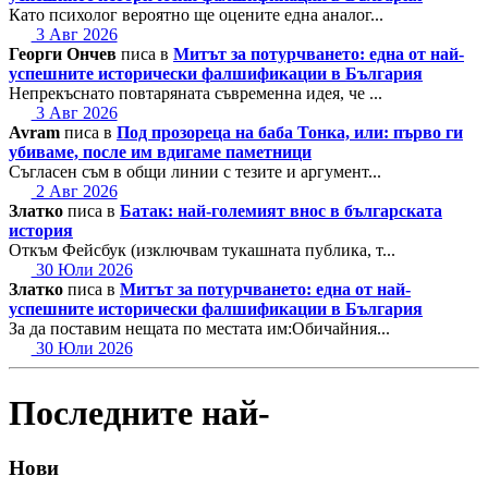
Като психолог вероятно ще оцените една аналог...
3 Авг 2026
Георги Ончев
писа в
Митът за потурчването: една от най-
успешните исторически фалшификации в България
Непрекъснато повтаряната съвременна идея, че ...
3 Авг 2026
Avram
писа в
Под прозореца на баба Тонка, или: първо ги
убиваме, после им вдигаме паметници
Съгласен съм в общи линии с тезите и аргумент...
2 Авг 2026
Златко
писа в
Батак: най-големият внос в българската
история
Откъм Фейсбук (изключвам тукашната публика, т...
30 Юли 2026
Златко
писа в
Митът за потурчването: една от най-
успешните исторически фалшификации в България
За да поставим нещата по местата им:Обичайния...
30 Юли 2026
Последните най-
Нови