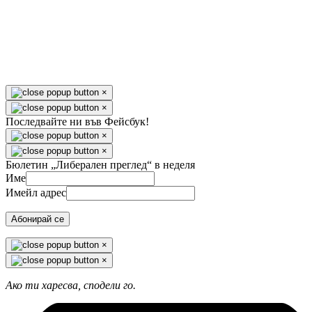
×
×
Последвайте ни във Фейсбук!
×
×
Бюлетин „Либерален преглед“ в неделя
Име
Имейл адрес
Абонирай се
×
×
Ако ти харесва, сподели го.