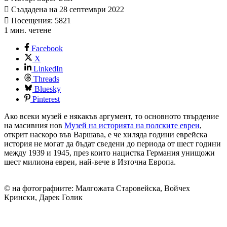
Създадена на 28 септември 2022
Посещения: 5821
1 мин. четене
Facebook
X
LinkedIn
Threads
Bluesky
Pinterest
Ако всеки музей е някакъв аргумент, то основното твърдение
на масивния нов
Музей на историята на полските евреи
,
открит наскоро във Варшава, е че хиляда години еврейска
история не могат да бъдат сведени до периода от шест години
между 1939 и 1945, през които нацистка Германия унищожи
шест милиона евреи, най-вече в Източна Европа.
© на фотографиите: Малгожата Старовейска, Войчех
Крински, Дарек Голик