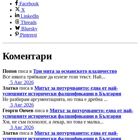
Facebook
X
LinkedIn
Threads
Bluesky
Pinterest
Коментари
Попов
писа в
Три мита за османското владичество
Все някога трябваше да излезе този текст. Най...
5 Авг 2026
Златко
писа в
Митът за потурчването: една от най-
успешните исторически фалшификации в България
Не разбирам аргументацията, но това е дребна ...
3 Авг 2026
Георги Ончев
писа в
Митът за потурчването: една от най-
успешните исторически фалшификации в България
Хм, не съм психолог, а лекар, но това е малка...
3 Авг 2026
Златко
писа в
Митът за потурчването: една от най-
успешните исторически фалшификации в България