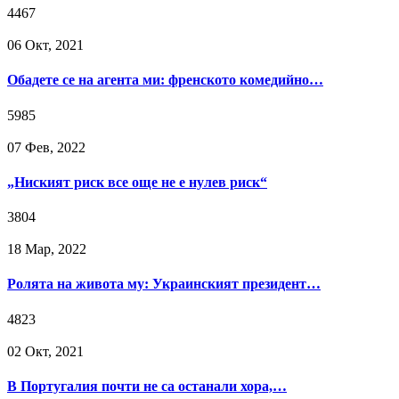
4467
06 Окт, 2021
Обадете се на агента ми: френското комедийно…
5985
07 Фев, 2022
„Ниският риск все още не е нулев риск“
3804
18 Мар, 2022
Ролята на живота му: Украинският президент…
4823
02 Окт, 2021
В Португалия почти не са останали хора,…