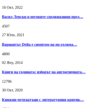
16 Окт, 2022
Васил Левски и неговите сподвижници пред…
4507
27 Юли, 2021
Вариантът Delta е симптом на по-голяма…
4800
02 Яну, 2014
Книги на годината: изборът на англоезичната…
12796
30 Окт, 2020
Книжни четвъртъци с литературния критик…