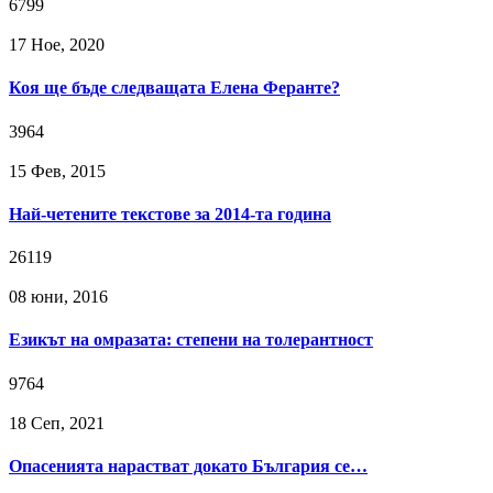
6799
17 Ное, 2020
Коя ще бъде следващата Елена Феранте?
3964
15 Фев, 2015
Най-четените текстове за 2014-та година
26119
08 юни, 2016
Езикът на омразата: степени на толерантност
9764
18 Сeп, 2021
Опасенията нарастват докато България се…