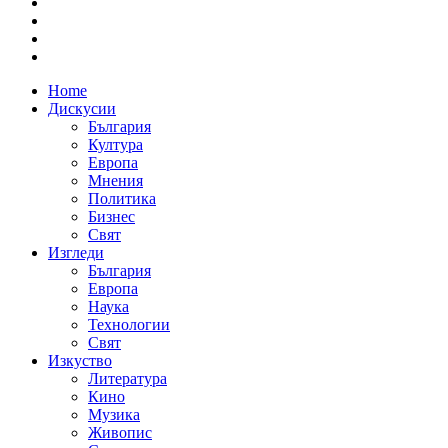
Home
Дискусии
България
Култура
Европа
Мнения
Политика
Бизнес
Свят
Изгледи
България
Европа
Наука
Технологии
Свят
Изкуство
Литература
Кино
Музика
Живопис