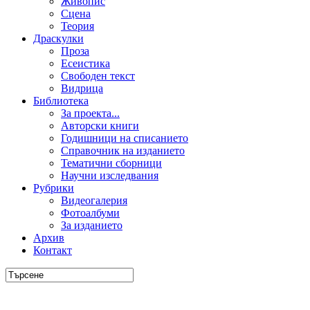
Живопис
Сцена
Теория
Драскулки
Проза
Есеистика
Свободен текст
Видрица
Библиотека
За проекта...
Авторски книги
Годишници на списанието
Справочник на изданието
Тематични сборници
Научни изследвания
Рубрики
Видеогалерия
Фотоалбуми
За изданието
Архив
Контакт