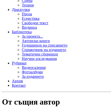
Сцена
Теория
Драскулки
Проза
Есеистика
Свободен текст
Видрица
Библиотека
За проекта...
Авторски книги
Годишници на списанието
Справочник на изданието
Тематични сборници
Научни изследвания
Рубрики
Видеогалерия
Фотоалбуми
За изданието
Архив
Контакт
От същия автор