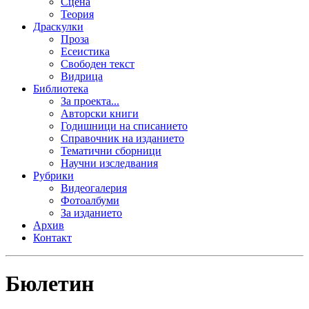
Сцена
Теория
Драскулки
Проза
Есеистика
Свободен текст
Видрица
Библиотека
За проекта...
Авторски книги
Годишници на списанието
Справочник на изданието
Тематични сборници
Научни изследвания
Рубрики
Видеогалерия
Фотоалбуми
За изданието
Архив
Контакт
Бюлетин