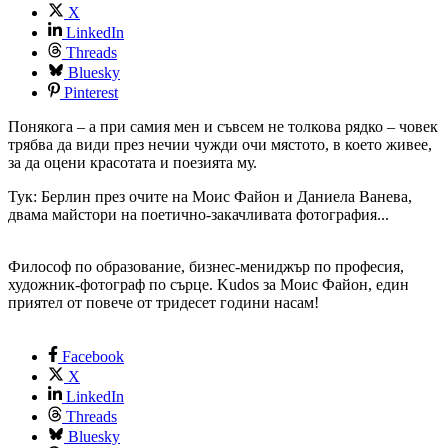
X
LinkedIn
Threads
Bluesky
Pinterest
Понякога – а при самия мен и съвсем не толкова рядко – човек
трябва да види през нечии чужди очи мястото, в което живее,
за да оцени красотата и поезията му.
Тук: Берлин през очите на Моис Файон и Даниела Ванева,
двама майстори на поетично-закачливата фотография...
Философ по образование, бизнес-мениджър по професия,
художник-фотограф по сърце. Kudos за Моис Файон, един
приятел от повече от тридесет години насам!
Facebook
X
LinkedIn
Threads
Bluesky