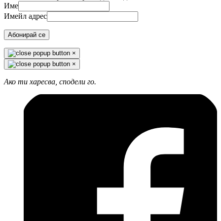
Име
Имейл адрес
Абонирай се
×
×
Ако ти харесва, сподели го.