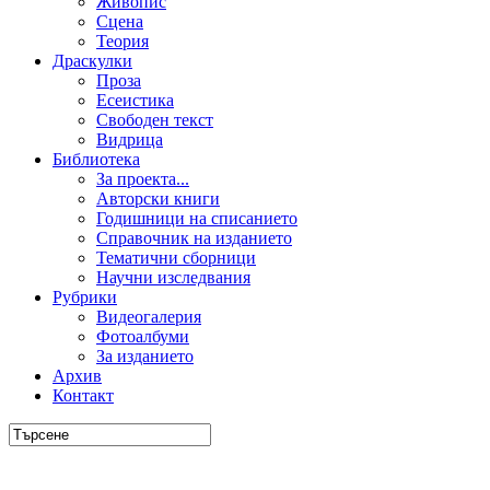
Живопис
Сцена
Теория
Драскулки
Проза
Есеистика
Свободен текст
Видрица
Библиотека
За проекта...
Авторски книги
Годишници на списанието
Справочник на изданието
Тематични сборници
Научни изследвания
Рубрики
Видеогалерия
Фотоалбуми
За изданието
Архив
Контакт