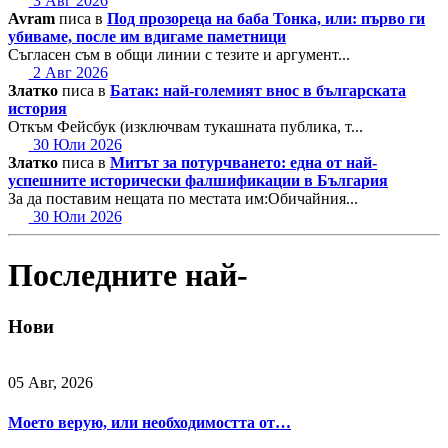
3 Авг 2026
Avram
писа в
Под прозореца на баба Тонка, или: първо ги
убиваме, после им вдигаме паметници
Съгласен съм в общи линии с тезите и аргумент...
2 Авг 2026
Златко
писа в
Батак: най-големият внос в българската
история
Откъм Фейсбук (изключвам тукашната публика, т...
30 Юли 2026
Златко
писа в
Митът за потурчването: една от най-
успешните исторически фалшификации в България
За да поставим нещата по местата им:Обичайния...
30 Юли 2026
Последните най-
Нови
05 Авг, 2026
Моето верую, или необходимостта от…