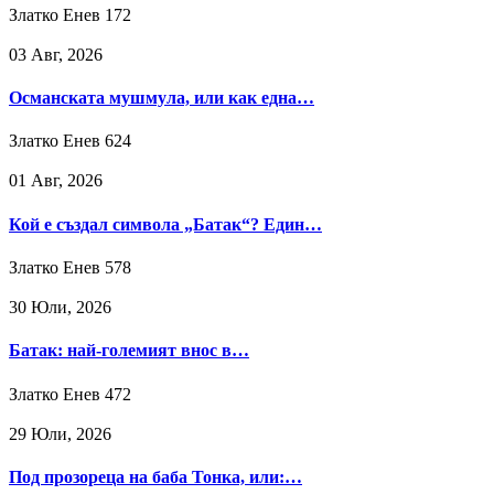
Златко Енев
172
03 Авг, 2026
Османската мушмула, или как една…
Златко Енев
624
01 Авг, 2026
Кой е създал символа „Батак“? Един…
Златко Енев
578
30 Юли, 2026
Батак: най-големият внос в…
Златко Енев
472
29 Юли, 2026
Под прозореца на баба Тонка, или:…