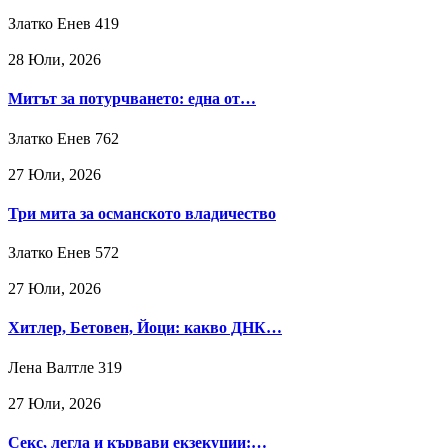
Златко Енев
419
28 Юли, 2026
Митът за потурчването: една от…
Златко Енев
762
27 Юли, 2026
Три мита за османското владичество
Златко Енев
572
27 Юли, 2026
Хитлер, Бетовен, Йоци: какво ДНК…
Лена Валтле
319
27 Юли, 2026
Секс, легла и кървави екзекуции:…