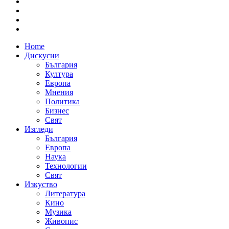
Home
Дискусии
България
Култура
Европа
Мнения
Политика
Бизнес
Свят
Изгледи
България
Европа
Наука
Технологии
Свят
Изкуство
Литература
Кино
Музика
Живопис