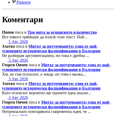
Pinterest
Коментари
Попов
писа в
Три мита за османското владичество
Все някога трябваше да излезе този текст. Най...
5 Авг 2026
Златко
писа в
Митът за потурчването: една от най-
успешните исторически фалшификации в България
Не разбирам аргументацията, но това е дребна ...
3 Авг 2026
Георги Ончев
писа в
Митът за потурчването: една от най-
успешните исторически фалшификации в България
Хм, не съм психолог, а лекар, но това е малка...
3 Авг 2026
Златко
писа в
Митът за потурчването: една от най-
успешните исторически фалшификации в България
Като психолог вероятно ще оцените една аналог...
3 Авг 2026
Георги Ончев
писа в
Митът за потурчването: една от най-
успешните исторически фалшификации в България
Непрекъснато повтаряната съвременна идея, че ...