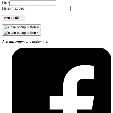
Име
Имейл адрес
Абонирай се
×
×
Ако ти харесва, сподели го.