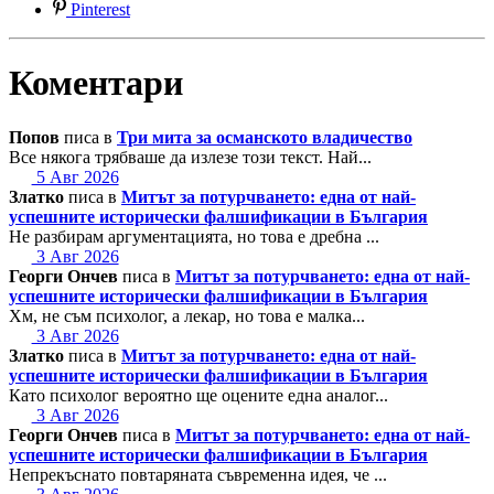
Pinterest
Коментари
Попов
писа в
Три мита за османското владичество
Все някога трябваше да излезе този текст. Най...
5 Авг 2026
Златко
писа в
Митът за потурчването: една от най-
успешните исторически фалшификации в България
Не разбирам аргументацията, но това е дребна ...
3 Авг 2026
Георги Ончев
писа в
Митът за потурчването: една от най-
успешните исторически фалшификации в България
Хм, не съм психолог, а лекар, но това е малка...
3 Авг 2026
Златко
писа в
Митът за потурчването: една от най-
успешните исторически фалшификации в България
Като психолог вероятно ще оцените една аналог...
3 Авг 2026
Георги Ончев
писа в
Митът за потурчването: една от най-
успешните исторически фалшификации в България
Непрекъснато повтаряната съвременна идея, че ...