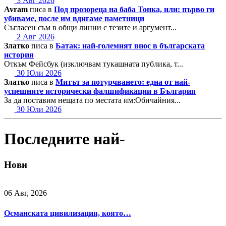
3 Авг 2026
Avram
писа в
Под прозореца на баба Тонка, или: първо ги
убиваме, после им вдигаме паметници
Съгласен съм в общи линии с тезите и аргумент...
2 Авг 2026
Златко
писа в
Батак: най-големият внос в българската
история
Откъм Фейсбук (изключвам тукашната публика, т...
30 Юли 2026
Златко
писа в
Митът за потурчването: една от най-
успешните исторически фалшификации в България
За да поставим нещата по местата им:Обичайния...
30 Юли 2026
Последните най-
Нови
06 Авг, 2026
Османската цивилизация, която…