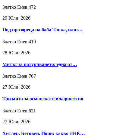
Златко Енев
472
29 Юли, 2026
Под прозореца на баба Тонка, или:…
Златко Енев
419
28 Юли, 2026
Митът за потурчването: една от…
Златко Енев
767
27 Юли, 2026
Три мита за османското владичество
Златко Енев
621
27 Юли, 2026
Хитлер, Бетовен, Йоци: какво ДНК…