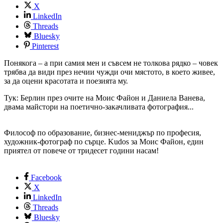
X
LinkedIn
Threads
Bluesky
Pinterest
Понякога – а при самия мен и съвсем не толкова рядко – човек
трябва да види през нечии чужди очи мястото, в което живее,
за да оцени красотата и поезията му.
Тук: Берлин през очите на Моис Файон и Даниела Ванева,
двама майстори на поетично-закачливата фотография...
Философ по образование, бизнес-мениджър по професия,
художник-фотограф по сърце. Kudos за Моис Файон, един
приятел от повече от тридесет години насам!
Facebook
X
LinkedIn
Threads
Bluesky