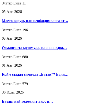
Златко Енев
11
05 Авг, 2026
Моето верую, или необходимостта от…
Златко Енев
196
03 Авг, 2026
Османската мушмула, или как една…
Златко Енев
680
01 Авг, 2026
Кой е създал символа „Батак“? Един…
Златко Енев
579
30 Юли, 2026
Батак: най-големият внос в…