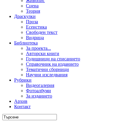
Живопис
Сцена
Теория
Драскулки
Проза
Есеистика
Свободен текст
Видрица
Библиотека
За проекта...
Авторски книги
Годишници на списанието
Справочник на изданието
Тематични сборници
Научни изследвания
Рубрики
Видеогалерия
Фотоалбуми
За изданието
Архив
Контакт