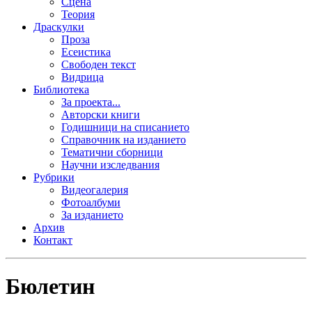
Сцена
Теория
Драскулки
Проза
Есеистика
Свободен текст
Видрица
Библиотека
За проекта...
Авторски книги
Годишници на списанието
Справочник на изданието
Тематични сборници
Научни изследвания
Рубрики
Видеогалерия
Фотоалбуми
За изданието
Архив
Контакт
Бюлетин