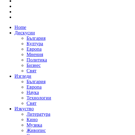
Home
Дискусии
България
Култура
Европа
Мнения
Политика
Бизнес
Свят
Изгледи
България
Европа
Наука
Технологии
Свят
Изкуство
Литература
Кино
Музика
Живопис