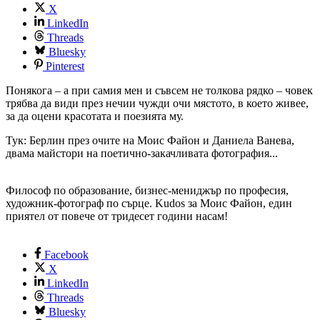
X
LinkedIn
Threads
Bluesky
Pinterest
Понякога – а при самия мен и съвсем не толкова рядко – човек
трябва да види през нечии чужди очи мястото, в което живее,
за да оцени красотата и поезията му.
Тук: Берлин през очите на Моис Файон и Даниела Ванева,
двама майстори на поетично-закачливата фотография...
Философ по образование, бизнес-мениджър по професия,
художник-фотограф по сърце. Kudos за Моис Файон, един
приятел от повече от тридесет години насам!
Facebook
X
LinkedIn
Threads
Bluesky