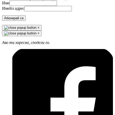
Име
Имейл адрес
Абонирай се
×
×
Ако ти харесва, сподели го.