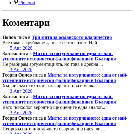
Pinterest
Коментари
Попов
писа в
Три мита за османското владичество
Все някога трябваше да излезе този текст. Най...
5 Авг 2026
Златко
писа в
Митът за потурчването: една от най-
успешните исторически фалшификации в България
Не разбирам аргументацията, но това е дребна ...
3 Авг 2026
Георги Ончев
писа в
Митът за потурчването: една от най-
успешните исторически фалшификации в България
Хм, не съм психолог, а лекар, но това е малка...
3 Авг 2026
Златко
писа в
Митът за потурчването: една от най-
успешните исторически фалшификации в България
Като психолог вероятно ще оцените една аналог...
3 Авг 2026
Георги Ончев
писа в
Митът за потурчването: една от най-
успешните исторически фалшификации в България
Непрекъснато повтаряната съвременна идея, че ...