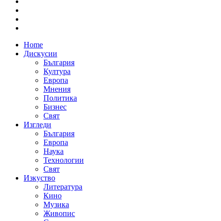
Home
Дискусии
България
Култура
Европа
Мнения
Политика
Бизнес
Свят
Изгледи
България
Европа
Наука
Технологии
Свят
Изкуство
Литература
Кино
Музика
Живопис