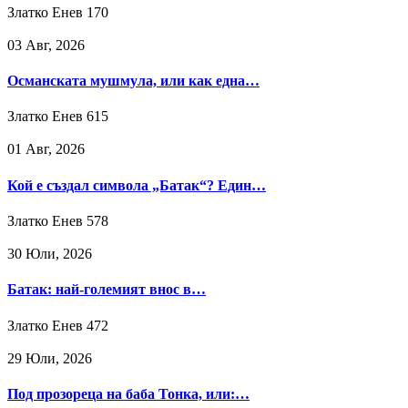
Златко Енев
170
03 Авг, 2026
Османската мушмула, или как една…
Златко Енев
615
01 Авг, 2026
Кой е създал символа „Батак“? Един…
Златко Енев
578
30 Юли, 2026
Батак: най-големият внос в…
Златко Енев
472
29 Юли, 2026
Под прозореца на баба Тонка, или:…