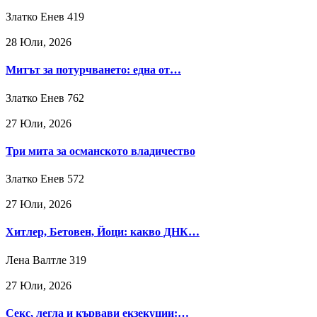
Златко Енев
419
28 Юли, 2026
Митът за потурчването: една от…
Златко Енев
762
27 Юли, 2026
Три мита за османското владичество
Златко Енев
572
27 Юли, 2026
Хитлер, Бетовен, Йоци: какво ДНК…
Лена Валтле
319
27 Юли, 2026
Секс, легла и кървави екзекуции:…