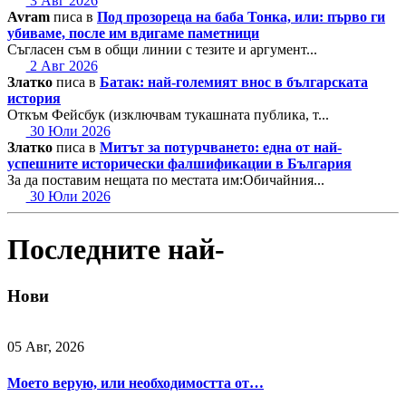
3 Авг 2026
Avram
писа в
Под прозореца на баба Тонка, или: първо ги
убиваме, после им вдигаме паметници
Съгласен съм в общи линии с тезите и аргумент...
2 Авг 2026
Златко
писа в
Батак: най-големият внос в българската
история
Откъм Фейсбук (изключвам тукашната публика, т...
30 Юли 2026
Златко
писа в
Митът за потурчването: една от най-
успешните исторически фалшификации в България
За да поставим нещата по местата им:Обичайния...
30 Юли 2026
Последните най-
Нови
05 Авг, 2026
Моето верую, или необходимостта от…