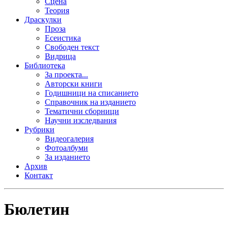
Сцена
Теория
Драскулки
Проза
Есеистика
Свободен текст
Видрица
Библиотека
За проекта...
Авторски книги
Годишници на списанието
Справочник на изданието
Тематични сборници
Научни изследвания
Рубрики
Видеогалерия
Фотоалбуми
За изданието
Архив
Контакт
Бюлетин