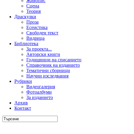
Живопис
Сцена
Теория
Драскулки
Проза
Есеистика
Свободен текст
Видрица
Библиотека
За проекта...
Авторски книги
Годишници на списанието
Справочник на изданието
Тематични сборници
Научни изследвания
Рубрики
Видеогалерия
Фотоалбуми
За изданието
Архив
Контакт