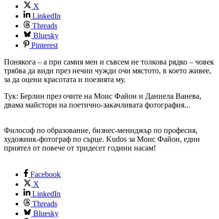
X
LinkedIn
Threads
Bluesky
Pinterest
Понякога – а при самия мен и съвсем не толкова рядко – човек
трябва да види през нечии чужди очи мястото, в което живее,
за да оцени красотата и поезията му.
Тук: Берлин през очите на Моис Файон и Даниела Ванева,
двама майстори на поетично-закачливата фотография...
Философ по образование, бизнес-мениджър по професия,
художник-фотограф по сърце. Kudos за Моис Файон, един
приятел от повече от тридесет години насам!
Facebook
X
LinkedIn
Threads
Bluesky