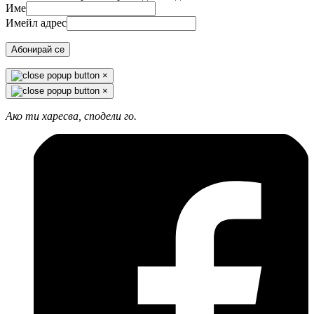
Име
Имейл адрес
Абонирай се
×
×
Ако ти харесва, сподели го.