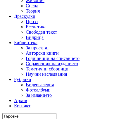
Живопис
Сцена
Теория
Драскулки
Проза
Есеистика
Свободен текст
Видрица
Библиотека
За проекта...
Авторски книги
Годишници на списанието
Справочник на изданието
Тематични сборници
Научни изследвания
Рубрики
Видеогалерия
Фотоалбуми
За изданието
Архив
Контакт