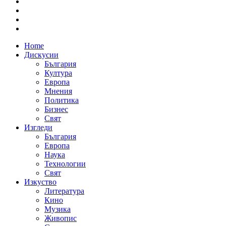
Home
Дискусии
България
Култура
Европа
Мнения
Политика
Бизнес
Свят
Изгледи
България
Европа
Наука
Технологии
Свят
Изкуство
Литература
Кино
Музика
Живопис