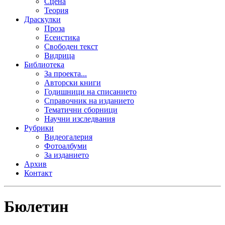
Сцена
Теория
Драскулки
Проза
Есеистика
Свободен текст
Видрица
Библиотека
За проекта...
Авторски книги
Годишници на списанието
Справочник на изданието
Тематични сборници
Научни изследвания
Рубрики
Видеогалерия
Фотоалбуми
За изданието
Архив
Контакт
Бюлетин