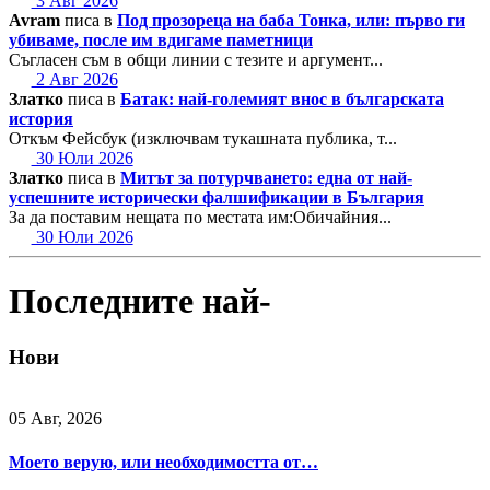
3 Авг 2026
Avram
писа в
Под прозореца на баба Тонка, или: първо ги
убиваме, после им вдигаме паметници
Съгласен съм в общи линии с тезите и аргумент...
2 Авг 2026
Златко
писа в
Батак: най-големият внос в българската
история
Откъм Фейсбук (изключвам тукашната публика, т...
30 Юли 2026
Златко
писа в
Митът за потурчването: една от най-
успешните исторически фалшификации в България
За да поставим нещата по местата им:Обичайния...
30 Юли 2026
Последните най-
Нови
05 Авг, 2026
Моето верую, или необходимостта от…