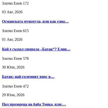
Златко Енев
172
03 Авг, 2026
Османската мушмула, или как една…
Златко Енев
615
01 Авг, 2026
Кой е създал символа „Батак“? Един…
Златко Енев
578
30 Юли, 2026
Батак: най-големият внос в…
Златко Енев
472
29 Юли, 2026
Под прозореца на баба Тонка, или:…