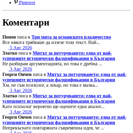
Pinterest
Коментари
Попов
писа в
Три мита за османското владичество
Все някога трябваше да излезе този текст. Най...
5 Авг 2026
Златко
писа в
Митът за потурчването: една от най-
успешните исторически фалшификации в България
Не разбирам аргументацията, но това е дребна ...
3 Авг 2026
Георги Ончев
писа в
Митът за потурчването: една от най-
успешните исторически фалшификации в България
Хм, не съм психолог, а лекар, но това е малка...
3 Авг 2026
Златко
писа в
Митът за потурчването: една от най-
успешните исторически фалшификации в България
Като психолог вероятно ще оцените една аналог...
3 Авг 2026
Георги Ончев
писа в
Митът за потурчването: една от най-
успешните исторически фалшификации в България
Непрекъснато повтаряната съвременна идея, че ...