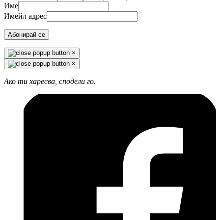
Име
Имейл адрес
Абонирай се
×
×
Ако ти харесва, сподели го.