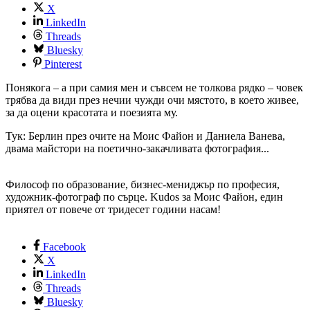
X
LinkedIn
Threads
Bluesky
Pinterest
Понякога – а при самия мен и съвсем не толкова рядко – човек
трябва да види през нечии чужди очи мястото, в което живее,
за да оцени красотата и поезията му.
Тук: Берлин през очите на Моис Файон и Даниела Ванева,
двама майстори на поетично-закачливата фотография...
Философ по образование, бизнес-мениджър по професия,
художник-фотограф по сърце. Kudos за Моис Файон, един
приятел от повече от тридесет години насам!
Facebook
X
LinkedIn
Threads
Bluesky