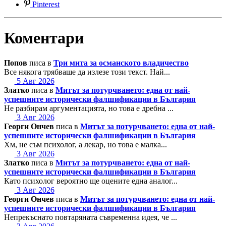
Pinterest
Коментари
Попов
писа в
Три мита за османското владичество
Все някога трябваше да излезе този текст. Най...
5 Авг 2026
Златко
писа в
Митът за потурчването: една от най-
успешните исторически фалшификации в България
Не разбирам аргументацията, но това е дребна ...
3 Авг 2026
Георги Ончев
писа в
Митът за потурчването: една от най-
успешните исторически фалшификации в България
Хм, не съм психолог, а лекар, но това е малка...
3 Авг 2026
Златко
писа в
Митът за потурчването: една от най-
успешните исторически фалшификации в България
Като психолог вероятно ще оцените една аналог...
3 Авг 2026
Георги Ончев
писа в
Митът за потурчването: една от най-
успешните исторически фалшификации в България
Непрекъснато повтаряната съвременна идея, че ...