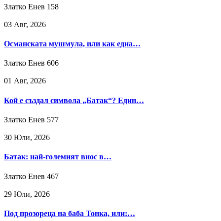
Златко Енев
158
03 Авг, 2026
Османската мушмула, или как една…
Златко Енев
606
01 Авг, 2026
Кой е създал символа „Батак“? Един…
Златко Енев
577
30 Юли, 2026
Батак: най-големият внос в…
Златко Енев
467
29 Юли, 2026
Под прозореца на баба Тонка, или:…