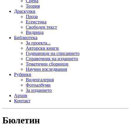
Сцена
Теория
Драскулки
Проза
Есеистика
Свободен текст
Видрица
Библиотека
За проекта...
Авторски книги
Годишници на списанието
Справочник на изданието
Тематични сборници
Научни изследвания
Рубрики
Видеогалерия
Фотоалбуми
За изданието
Архив
Контакт
Бюлетин