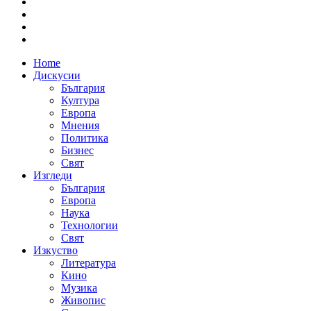
Home
Дискусии
България
Култура
Европа
Мнения
Политика
Бизнес
Свят
Изгледи
България
Европа
Наука
Технологии
Свят
Изкуство
Литература
Кино
Музика
Живопис