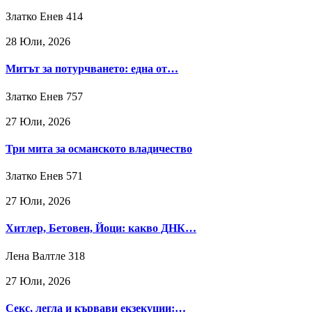
Златко Енев
414
28 Юли, 2026
Митът за потурчването: една от…
Златко Енев
757
27 Юли, 2026
Три мита за османското владичество
Златко Енев
571
27 Юли, 2026
Хитлер, Бетовен, Йоци: какво ДНК…
Лена Валтле
318
27 Юли, 2026
Секс, легла и кървави екзекуции:…