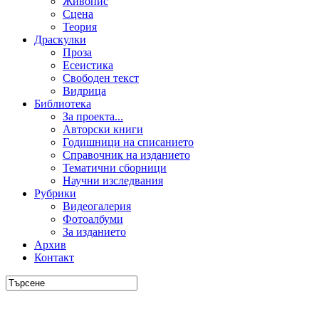
Живопис
Сцена
Теория
Драскулки
Проза
Есеистика
Свободен текст
Видрица
Библиотека
За проекта...
Авторски книги
Годишници на списанието
Справочник на изданието
Тематични сборници
Научни изследвания
Рубрики
Видеогалерия
Фотоалбуми
За изданието
Архив
Контакт