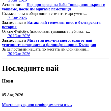
3 Авг 2026
Avram
писа в
Под прозореца на баба Тонка, или: първо ги
убиваме, после им вдигаме паметници
Съгласен съм в общи линии с тезите и аргумент...
2 Авг 2026
Златко
писа в
Батак: най-големият внос в българската
история
Откъм Фейсбук (изключвам тукашната публика, т...
30 Юли 2026
Златко
писа в
Митът за потурчването: една от най-
успешните исторически фалшификации в България
За да поставим нещата по местата им:Обичайния...
30 Юли 2026
Последните най-
Нови
05 Авг, 2026
Моето верую, или необходимостта от…