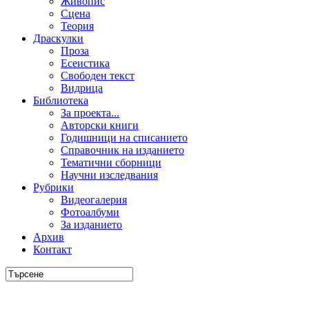
Живопис
Сцена
Теория
Драскулки
Проза
Есеистика
Свободен текст
Видрица
Библиотека
За проекта...
Авторски книги
Годишници на списанието
Справочник на изданието
Тематични сборници
Научни изследвания
Рубрики
Видеогалерия
Фотоалбуми
За изданието
Архив
Контакт