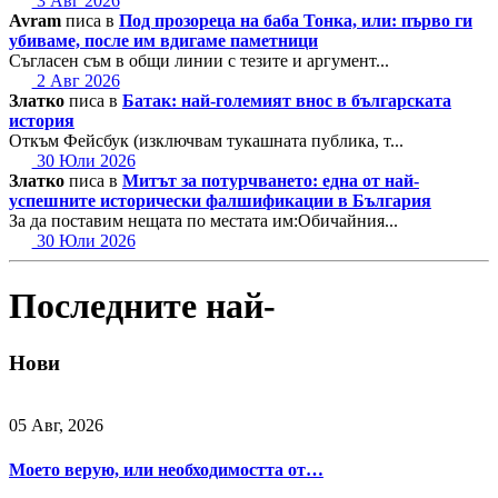
3 Авг 2026
Avram
писа в
Под прозореца на баба Тонка, или: първо ги
убиваме, после им вдигаме паметници
Съгласен съм в общи линии с тезите и аргумент...
2 Авг 2026
Златко
писа в
Батак: най-големият внос в българската
история
Откъм Фейсбук (изключвам тукашната публика, т...
30 Юли 2026
Златко
писа в
Митът за потурчването: една от най-
успешните исторически фалшификации в България
За да поставим нещата по местата им:Обичайния...
30 Юли 2026
Последните най-
Нови
05 Авг, 2026
Моето верую, или необходимостта от…