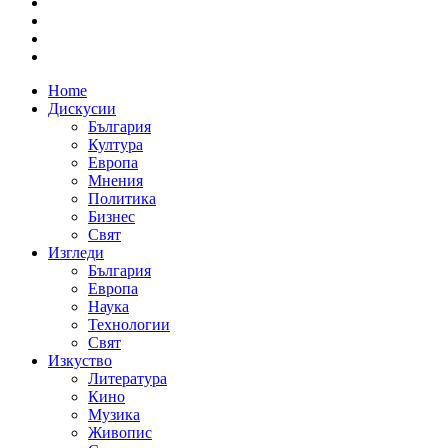
Home
Дискусии
България
Култура
Европа
Мнения
Политика
Бизнес
Свят
Изгледи
България
Европа
Наука
Технологии
Свят
Изкуство
Литература
Кино
Музика
Живопис