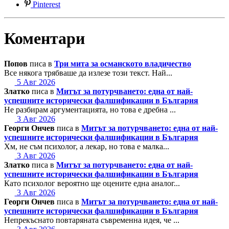
Pinterest
Коментари
Попов
писа в
Три мита за османското владичество
Все някога трябваше да излезе този текст. Най...
5 Авг 2026
Златко
писа в
Митът за потурчването: една от най-
успешните исторически фалшификации в България
Не разбирам аргументацията, но това е дребна ...
3 Авг 2026
Георги Ончев
писа в
Митът за потурчването: една от най-
успешните исторически фалшификации в България
Хм, не съм психолог, а лекар, но това е малка...
3 Авг 2026
Златко
писа в
Митът за потурчването: една от най-
успешните исторически фалшификации в България
Като психолог вероятно ще оцените една аналог...
3 Авг 2026
Георги Ончев
писа в
Митът за потурчването: една от най-
успешните исторически фалшификации в България
Непрекъснато повтаряната съвременна идея, че ...