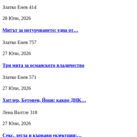
Златко Енев
414
28 Юли, 2026
Митът за потурчването: една от…
Златко Енев
757
27 Юли, 2026
Три мита за османското владичество
Златко Енев
571
27 Юли, 2026
Хитлер, Бетовен, Йоци: какво ДНК…
Лена Валтле
318
27 Юли, 2026
Секс, легла и кървави екзекуции:…