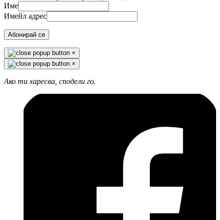
Име
Имейл адрес
Абонирай се
×
×
Ако ти харесва, сподели го.