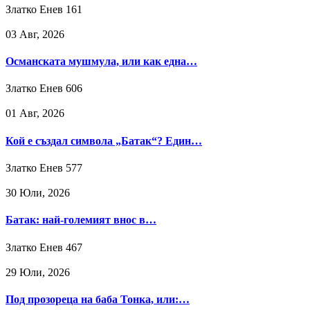
Златко Енев
161
03 Авг, 2026
Османската мушмула, или как една…
Златко Енев
606
01 Авг, 2026
Кой е създал символа „Батак“? Един…
Златко Енев
577
30 Юли, 2026
Батак: най-големият внос в…
Златко Енев
467
29 Юли, 2026
Под прозореца на баба Тонка, или:…