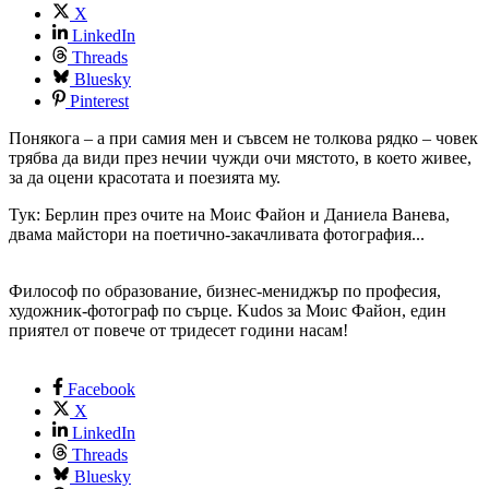
X
LinkedIn
Threads
Bluesky
Pinterest
Понякога – а при самия мен и съвсем не толкова рядко – човек
трябва да види през нечии чужди очи мястото, в което живее,
за да оцени красотата и поезията му.
Тук: Берлин през очите на Моис Файон и Даниела Ванева,
двама майстори на поетично-закачливата фотография...
Философ по образование, бизнес-мениджър по професия,
художник-фотограф по сърце. Kudos за Моис Файон, един
приятел от повече от тридесет години насам!
Facebook
X
LinkedIn
Threads
Bluesky