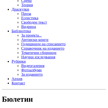
Сцена
Теория
Драскулки
Проза
Есеистика
Свободен текст
Видрица
Библиотека
За проекта...
Авторски книги
Годишници на списанието
Справочник на изданието
Тематични сборници
Научни изследвания
Рубрики
Видеогалерия
Фотоалбуми
За изданието
Архив
Контакт
Бюлетин