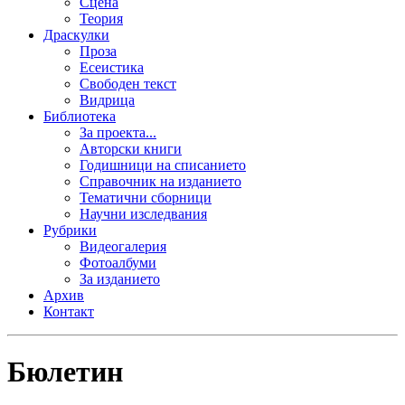
Сцена
Теория
Драскулки
Проза
Есеистика
Свободен текст
Видрица
Библиотека
За проекта...
Авторски книги
Годишници на списанието
Справочник на изданието
Тематични сборници
Научни изследвания
Рубрики
Видеогалерия
Фотоалбуми
За изданието
Архив
Контакт
Бюлетин