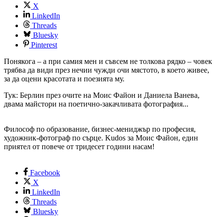
X
LinkedIn
Threads
Bluesky
Pinterest
Понякога – а при самия мен и съвсем не толкова рядко – човек
трябва да види през нечии чужди очи мястото, в което живее,
за да оцени красотата и поезията му.
Тук: Берлин през очите на Моис Файон и Даниела Ванева,
двама майстори на поетично-закачливата фотография...
Философ по образование, бизнес-мениджър по професия,
художник-фотограф по сърце. Kudos за Моис Файон, един
приятел от повече от тридесет години насам!
Facebook
X
LinkedIn
Threads
Bluesky