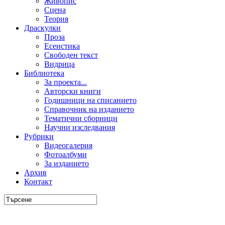
Живопис
Сцена
Теория
Драскулки
Проза
Есеистика
Свободен текст
Видрица
Библиотека
За проекта...
Авторски книги
Годишници на списанието
Справочник на изданието
Тематични сборници
Научни изследвания
Рубрики
Видеогалерия
Фотоалбуми
За изданието
Архив
Контакт