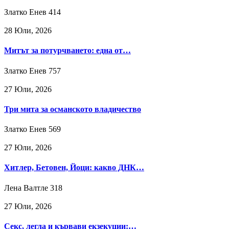
Златко Енев
414
28 Юли, 2026
Митът за потурчването: една от…
Златко Енев
757
27 Юли, 2026
Три мита за османското владичество
Златко Енев
569
27 Юли, 2026
Хитлер, Бетовен, Йоци: какво ДНК…
Лена Валтле
318
27 Юли, 2026
Секс, легла и кървави екзекуции:…