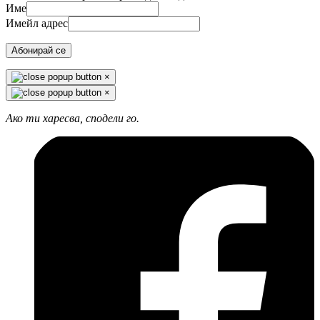
Име
Имейл адрес
Абонирай се
×
×
Ако ти харесва, сподели го.