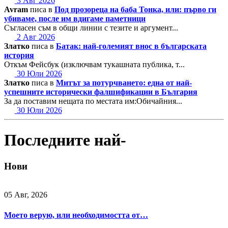
3 Авг 2026
Avram
писа в
Под прозореца на баба Тонка, или: първо ги
убиваме, после им вдигаме паметници
Съгласен съм в общи линии с тезите и аргумент...
2 Авг 2026
Златко
писа в
Батак: най-големият внос в българската
история
Откъм Фейсбук (изключвам тукашната публика, т...
30 Юли 2026
Златко
писа в
Митът за потурчването: една от най-
успешните исторически фалшификации в България
За да поставим нещата по местата им:Обичайния...
30 Юли 2026
Последните най-
Нови
05 Авг, 2026
Моето верую, или необходимостта от…