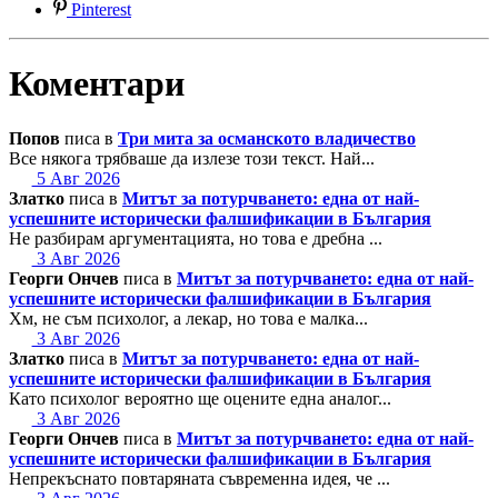
Pinterest
Коментари
Попов
писа в
Три мита за османското владичество
Все някога трябваше да излезе този текст. Най...
5 Авг 2026
Златко
писа в
Митът за потурчването: една от най-
успешните исторически фалшификации в България
Не разбирам аргументацията, но това е дребна ...
3 Авг 2026
Георги Ончев
писа в
Митът за потурчването: една от най-
успешните исторически фалшификации в България
Хм, не съм психолог, а лекар, но това е малка...
3 Авг 2026
Златко
писа в
Митът за потурчването: една от най-
успешните исторически фалшификации в България
Като психолог вероятно ще оцените една аналог...
3 Авг 2026
Георги Ончев
писа в
Митът за потурчването: една от най-
успешните исторически фалшификации в България
Непрекъснато повтаряната съвременна идея, че ...