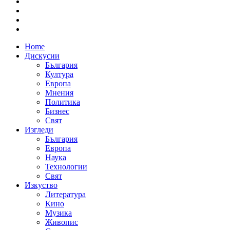
Home
Дискусии
България
Култура
Европа
Мнения
Политика
Бизнес
Свят
Изгледи
България
Европа
Наука
Технологии
Свят
Изкуство
Литература
Кино
Музика
Живопис