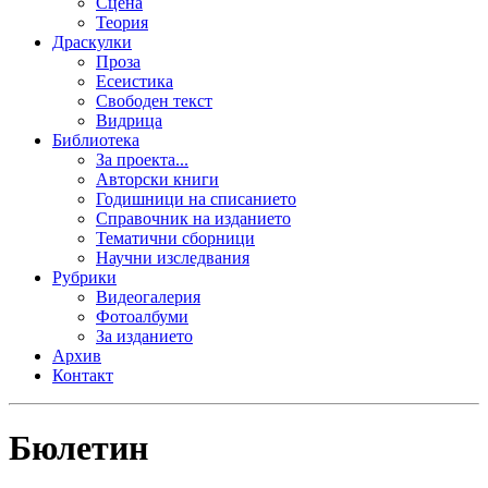
Сцена
Теория
Драскулки
Проза
Есеистика
Свободен текст
Видрица
Библиотека
За проекта...
Авторски книги
Годишници на списанието
Справочник на изданието
Тематични сборници
Научни изследвания
Рубрики
Видеогалерия
Фотоалбуми
За изданието
Архив
Контакт
Бюлетин