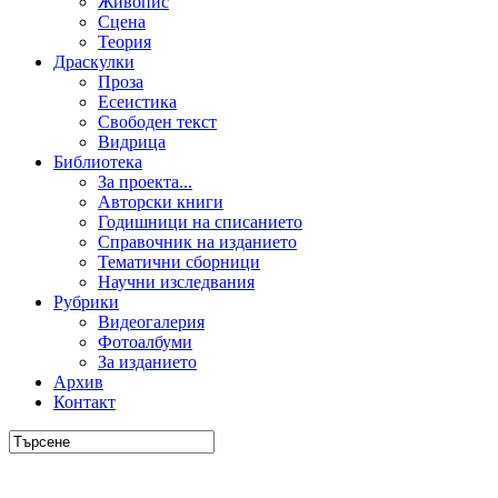
Живопис
Сцена
Теория
Драскулки
Проза
Есеистика
Свободен текст
Видрица
Библиотека
За проекта...
Авторски книги
Годишници на списанието
Справочник на изданието
Тематични сборници
Научни изследвания
Рубрики
Видеогалерия
Фотоалбуми
За изданието
Архив
Контакт