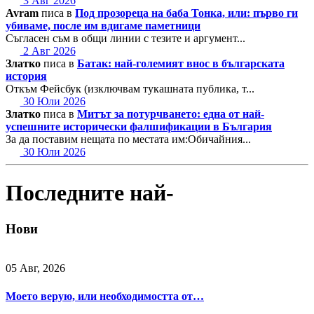
3 Авг 2026
Avram
писа в
Под прозореца на баба Тонка, или: първо ги
убиваме, после им вдигаме паметници
Съгласен съм в общи линии с тезите и аргумент...
2 Авг 2026
Златко
писа в
Батак: най-големият внос в българската
история
Откъм Фейсбук (изключвам тукашната публика, т...
30 Юли 2026
Златко
писа в
Митът за потурчването: една от най-
успешните исторически фалшификации в България
За да поставим нещата по местата им:Обичайния...
30 Юли 2026
Последните най-
Нови
05 Авг, 2026
Моето верую, или необходимостта от…