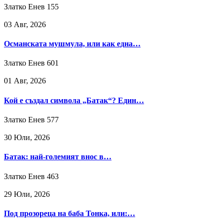
Златко Енев
155
03 Авг, 2026
Османската мушмула, или как една…
Златко Енев
601
01 Авг, 2026
Кой е създал символа „Батак“? Един…
Златко Енев
577
30 Юли, 2026
Батак: най-големият внос в…
Златко Енев
463
29 Юли, 2026
Под прозореца на баба Тонка, или:…