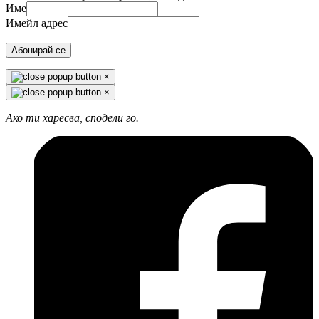
Име
Имейл адрес
Абонирай се
×
×
Ако ти харесва, сподели го.