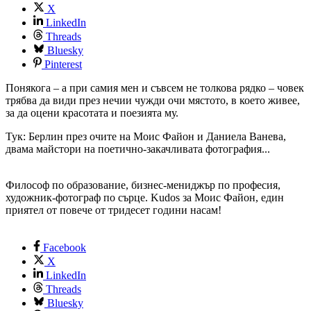
X
LinkedIn
Threads
Bluesky
Pinterest
Понякога – а при самия мен и съвсем не толкова рядко – човек
трябва да види през нечии чужди очи мястото, в което живее,
за да оцени красотата и поезията му.
Тук: Берлин през очите на Моис Файон и Даниела Ванева,
двама майстори на поетично-закачливата фотография...
Философ по образование, бизнес-мениджър по професия,
художник-фотограф по сърце. Kudos за Моис Файон, един
приятел от повече от тридесет години насам!
Facebook
X
LinkedIn
Threads
Bluesky