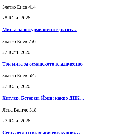
Златко Енев
414
28 Юли, 2026
Митът за потурчването: една от…
Златко Енев
756
27 Юли, 2026
Три мита за османското владичество
Златко Енев
565
27 Юли, 2026
Хитлер, Бетовен, Йоци: какво ДНК…
Лена Валтле
318
27 Юли, 2026
Секс, легла и кървави екзекуции:…