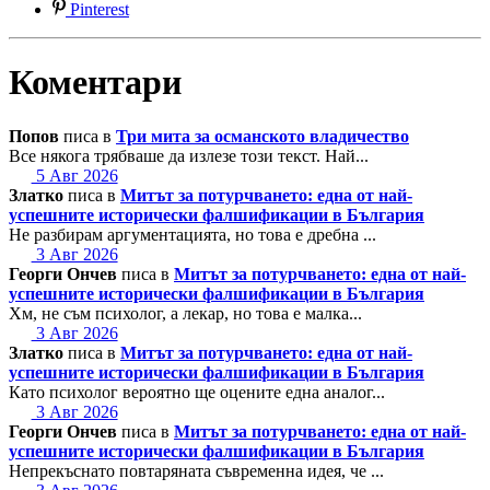
Pinterest
Коментари
Попов
писа в
Три мита за османското владичество
Все някога трябваше да излезе този текст. Най...
5 Авг 2026
Златко
писа в
Митът за потурчването: една от най-
успешните исторически фалшификации в България
Не разбирам аргументацията, но това е дребна ...
3 Авг 2026
Георги Ончев
писа в
Митът за потурчването: една от най-
успешните исторически фалшификации в България
Хм, не съм психолог, а лекар, но това е малка...
3 Авг 2026
Златко
писа в
Митът за потурчването: една от най-
успешните исторически фалшификации в България
Като психолог вероятно ще оцените една аналог...
3 Авг 2026
Георги Ончев
писа в
Митът за потурчването: една от най-
успешните исторически фалшификации в България
Непрекъснато повтаряната съвременна идея, че ...