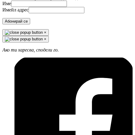
Име
Имейл адрес
Абонирай се
×
×
Ако ти харесва, сподели го.