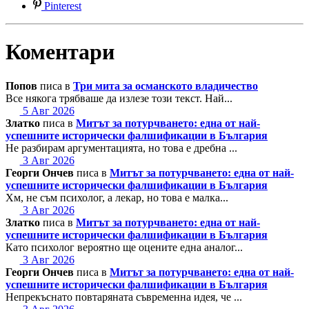
Pinterest
Коментари
Попов
писа в
Три мита за османското владичество
Все някога трябваше да излезе този текст. Най...
5 Авг 2026
Златко
писа в
Митът за потурчването: една от най-
успешните исторически фалшификации в България
Не разбирам аргументацията, но това е дребна ...
3 Авг 2026
Георги Ончев
писа в
Митът за потурчването: една от най-
успешните исторически фалшификации в България
Хм, не съм психолог, а лекар, но това е малка...
3 Авг 2026
Златко
писа в
Митът за потурчването: една от най-
успешните исторически фалшификации в България
Като психолог вероятно ще оцените една аналог...
3 Авг 2026
Георги Ончев
писа в
Митът за потурчването: една от най-
успешните исторически фалшификации в България
Непрекъснато повтаряната съвременна идея, че ...