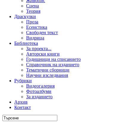
Живопис
Сцена
Теория
Драскулки
Проза
Есеистика
Свободен текст
Видрица
Библиотека
За проекта...
Авторски книги
Годишници на списанието
Справочник на изданието
Тематични сборници
Научни изследвания
Рубрики
Видеогалерия
Фотоалбуми
За изданието
Архив
Контакт