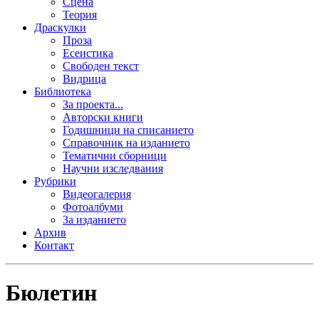
Сцена
Теория
Драскулки
Проза
Есеистика
Свободен текст
Видрица
Библиотека
За проекта...
Авторски книги
Годишници на списанието
Справочник на изданието
Тематични сборници
Научни изследвания
Рубрики
Видеогалерия
Фотоалбуми
За изданието
Архив
Контакт
Бюлетин