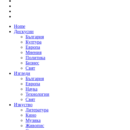
Home
Дискусии
България
Култура
Европа
Мнения
Политика
Бизнес
Свят
Изгледи
България
Европа
Наука
Технологии
Свят
Изкуство
Литература
Кино
Музика
Живопис