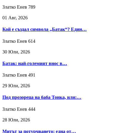
Златко Енев
789
01 Авг, 2026
Кой е създал символа „Батак“? Един…
Златко Енев
614
30 Юли, 2026
Батак: най-големият внос в…
Златко Енев
491
29 Юли, 2026
Под прозореца на баба Тонка, или:…
Златко Енев
444
28 Юли, 2026
Митът за потурчването: една от…