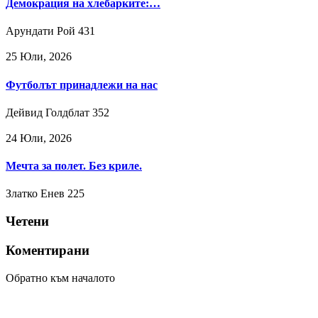
Демокрация на хлебарките:…
Арундати Рой
431
25 Юли, 2026
Футболът принадлежи на нас
Дейвид Голдблат
352
24 Юли, 2026
Мечта за полет. Без криле.
Златко Енев
225
Четени
Коментирани
Обратно към началото