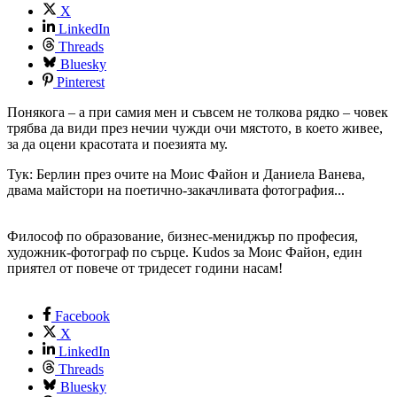
X
LinkedIn
Threads
Bluesky
Pinterest
Понякога – а при самия мен и съвсем не толкова рядко – човек
трябва да види през нечии чужди очи мястото, в което живее,
за да оцени красотата и поезията му.
Тук: Берлин през очите на Моис Файон и Даниела Ванева,
двама майстори на поетично-закачливата фотография...
Философ по образование, бизнес-мениджър по професия,
художник-фотограф по сърце. Kudos за Моис Файон, един
приятел от повече от тридесет години насам!
Facebook
X
LinkedIn
Threads
Bluesky