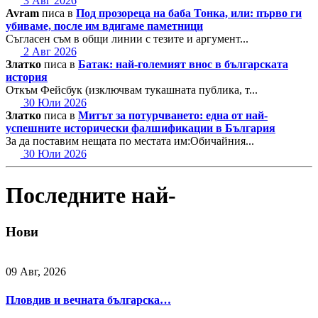
3 Авг 2026
Avram
писа в
Под прозореца на баба Тонка, или: първо ги
убиваме, после им вдигаме паметници
Съгласен съм в общи линии с тезите и аргумент...
2 Авг 2026
Златко
писа в
Батак: най-големият внос в българската
история
Откъм Фейсбук (изключвам тукашната публика, т...
30 Юли 2026
Златко
писа в
Митът за потурчването: една от най-
успешните исторически фалшификации в България
За да поставим нещата по местата им:Обичайния...
30 Юли 2026
Последните най-
Нови
09 Авг, 2026
Пловдив и вечната българска…