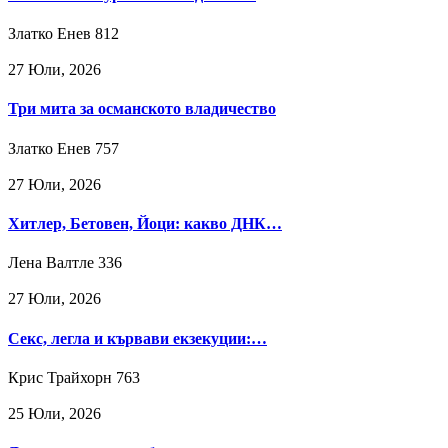
Златко Енев
812
27 Юли, 2026
Три мита за османското владичество
Златко Енев
757
27 Юли, 2026
Хитлер, Бетовен, Йоци: какво ДНК…
Лена Валтле
336
27 Юли, 2026
Секс, легла и кървави екзекуции:…
Крис Трайхорн
763
25 Юли, 2026