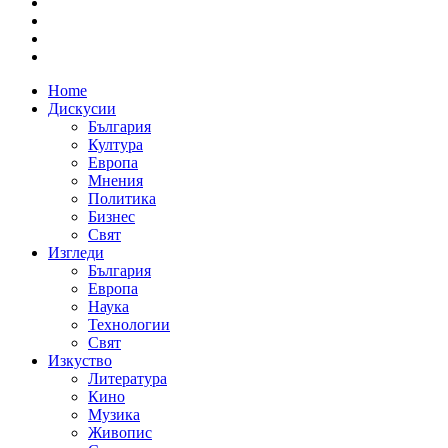
Home
Дискусии
България
Култура
Европа
Мнения
Политика
Бизнес
Свят
Изгледи
България
Европа
Наука
Технологии
Свят
Изкуство
Литература
Кино
Музика
Живопис