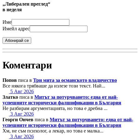
„Либерален преглед“
в неделя
Име
Имейл адрес
Абонирай се
Коментари
Попов
писа в
Три мита за османското владичество
Все някога трябваше да излезе този текст. Най...
5 Авг 2026
Златко
писа в
Митът за потурчването: една от най-
успешните исторически фалшификации в България
Не разбирам аргументацията, но това е дребна ...
3 Авг 2026
Георги Ончев
писа в
Митът за потурчването: една от най-
успешните исторически фалшификации в България
Хм, не съм психолог, а лекар, но това е малка...
3 Авг 2026