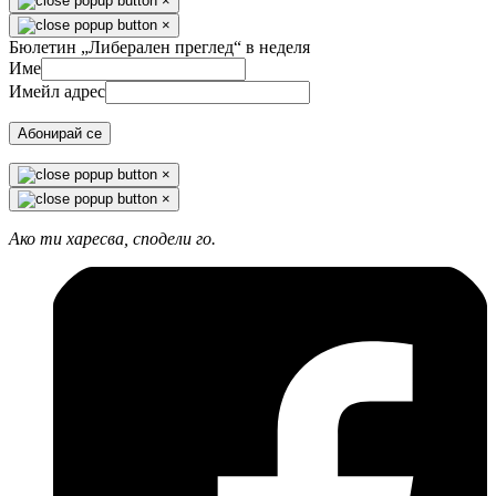
×
×
Бюлетин „Либерален преглед“ в неделя
Име
Имейл адрес
Абонирай се
×
×
Ако ти харесва, сподели го.