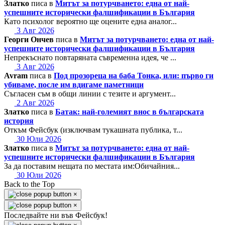
Златко
писа в
Митът за потурчването: една от най-
успешните исторически фалшификации в България
Като психолог вероятно ще оцените една аналог...
3 Авг 2026
Георги Ончев
писа в
Митът за потурчването: една от най-
успешните исторически фалшификации в България
Непрекъснато повтаряната съвременна идея, че ...
3 Авг 2026
Avram
писа в
Под прозореца на баба Тонка, или: първо ги
убиваме, после им вдигаме паметници
Съгласен съм в общи линии с тезите и аргумент...
2 Авг 2026
Златко
писа в
Батак: най-големият внос в българската
история
Откъм Фейсбук (изключвам тукашната публика, т...
30 Юли 2026
Златко
писа в
Митът за потурчването: една от най-
успешните исторически фалшификации в България
За да поставим нещата по местата им:Обичайния...
30 Юли 2026
Back to the Top
×
×
Последвайте ни във Фейсбук!