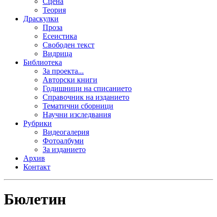
Сцена
Теория
Драскулки
Проза
Есеистика
Свободен текст
Видрица
Библиотека
За проекта...
Авторски книги
Годишници на списанието
Справочник на изданието
Тематични сборници
Научни изследвания
Рубрики
Видеогалерия
Фотоалбуми
За изданието
Архив
Контакт
Бюлетин