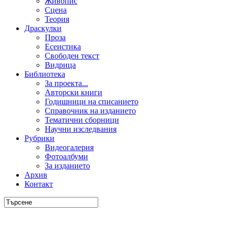
Живопис
Сцена
Теория
Драскулки
Проза
Есеистика
Свободен текст
Видрица
Библиотека
За проекта...
Авторски книги
Годишници на списанието
Справочник на изданието
Тематични сборници
Научни изследвания
Рубрики
Видеогалерия
Фотоалбуми
За изданието
Архив
Контакт