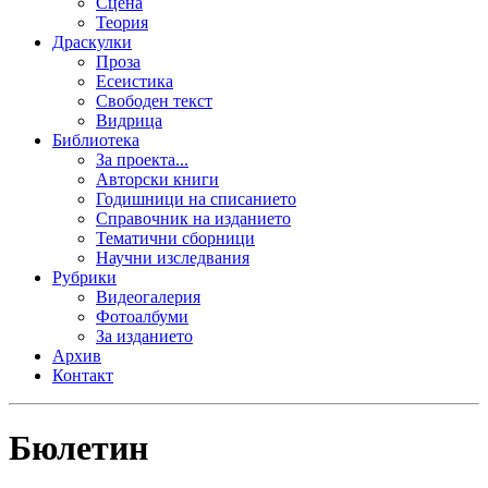
Сцена
Теория
Драскулки
Проза
Есеистика
Свободен текст
Видрица
Библиотека
За проекта...
Авторски книги
Годишници на списанието
Справочник на изданието
Тематични сборници
Научни изследвания
Рубрики
Видеогалерия
Фотоалбуми
За изданието
Архив
Контакт
Бюлетин