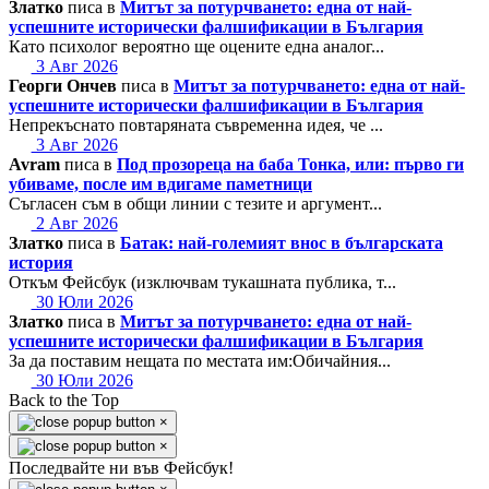
Златко
писа в
Митът за потурчването: една от най-
успешните исторически фалшификации в България
Като психолог вероятно ще оцените една аналог...
3 Авг 2026
Георги Ончев
писа в
Митът за потурчването: една от най-
успешните исторически фалшификации в България
Непрекъснато повтаряната съвременна идея, че ...
3 Авг 2026
Avram
писа в
Под прозореца на баба Тонка, или: първо ги
убиваме, после им вдигаме паметници
Съгласен съм в общи линии с тезите и аргумент...
2 Авг 2026
Златко
писа в
Батак: най-големият внос в българската
история
Откъм Фейсбук (изключвам тукашната публика, т...
30 Юли 2026
Златко
писа в
Митът за потурчването: една от най-
успешните исторически фалшификации в България
За да поставим нещата по местата им:Обичайния...
30 Юли 2026
Back to the Top
×
×
Последвайте ни във Фейсбук!