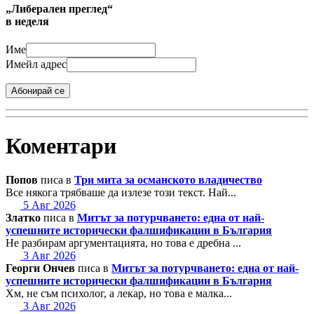
„Либерален преглед“
в неделя
Име
Имейл адрес
Абонирай се
Коментари
Попов
писа в
Три мита за османското владичество
Все някога трябваше да излезе този текст. Най...
5 Авг 2026
Златко
писа в
Митът за потурчването: една от най-
успешните исторически фалшификации в България
Не разбирам аргументацията, но това е дребна ...
3 Авг 2026
Георги Ончев
писа в
Митът за потурчването: една от най-
успешните исторически фалшификации в България
Хм, не съм психолог, а лекар, но това е малка...
3 Авг 2026