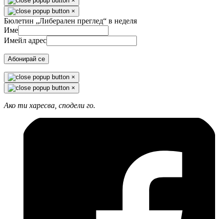
×
×
Бюлетин „Либерален преглед“ в неделя
Име
Имейл адрес
Абонирай се
×
×
Ако ти харесва, сподели го.