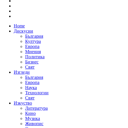
Home
Дискусии
България
Култура
Европа
Мнения
Политика
Бизнес
Свят
Изгледи
България
Европа
Наука
Технологии
Свят
Изкуство
Литература
Кино
Музика
Живопис