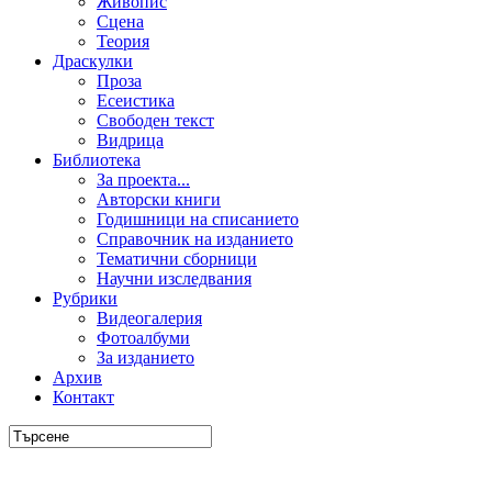
Живопис
Сцена
Теория
Драскулки
Проза
Есеистика
Свободен текст
Видрица
Библиотека
За проекта...
Авторски книги
Годишници на списанието
Справочник на изданието
Тематични сборници
Научни изследвания
Рубрики
Видеогалерия
Фотоалбуми
За изданието
Архив
Контакт