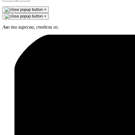
×
×
Ако ти харесва, сподели го.