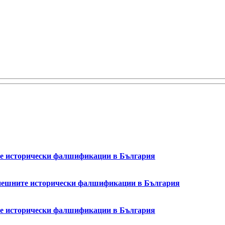
ите исторически фалшификации в България
успешните исторически фалшификации в България
ите исторически фалшификации в България