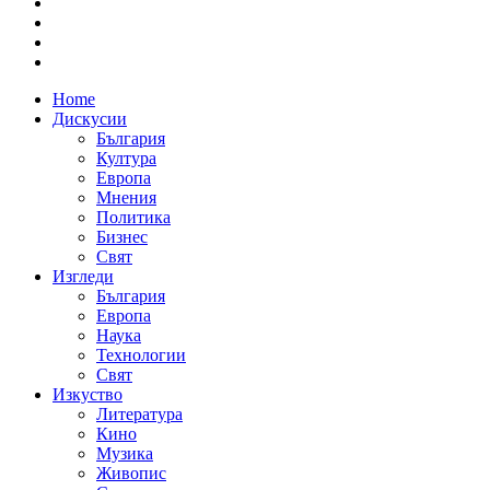
Home
Дискусии
България
Култура
Европа
Мнения
Политика
Бизнес
Свят
Изгледи
България
Европа
Наука
Технологии
Свят
Изкуство
Литература
Кино
Музика
Живопис