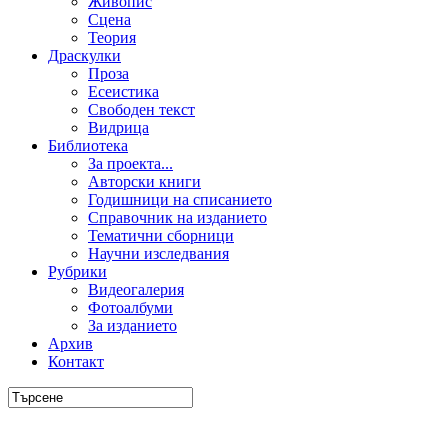
Живопис
Сцена
Теория
Драскулки
Проза
Есеистика
Свободен текст
Видрица
Библиотека
За проекта...
Авторски книги
Годишници на списанието
Справочник на изданието
Тематични сборници
Научни изследвания
Рубрики
Видеогалерия
Фотоалбуми
За изданието
Архив
Контакт