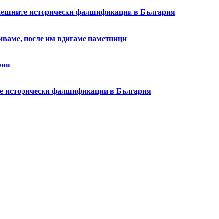
успешните исторически фалшификации в България
биваме, после им вдигаме паметници
рия
ите исторически фалшификации в България