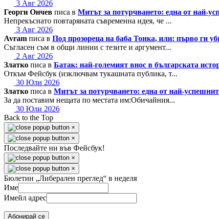
3 Авг 2026
Георги Ончев
писа в
Митът за потурчването: една от най-
Непрекъснато повтаряната съвременна идея, че ...
3 Авг 2026
Avram
писа в
Под прозореца на баба Тонка, или: първо ги у
Съгласен съм в общи линии с тезите и аргумент...
2 Авг 2026
Златко
писа в
Батак: най-големият внос в българската исто
Откъм Фейсбук (изключвам тукашната публика, т...
30 Юли 2026
Златко
писа в
Митът за потурчването: една от най-успешн
За да поставим нещата по местата им:Обичайния...
30 Юли 2026
Back to the Top
×
×
Последвайте ни във Фейсбук!
×
×
Бюлетин „Либерален преглед“ в неделя
Име
Имейл адрес
Абонирай се