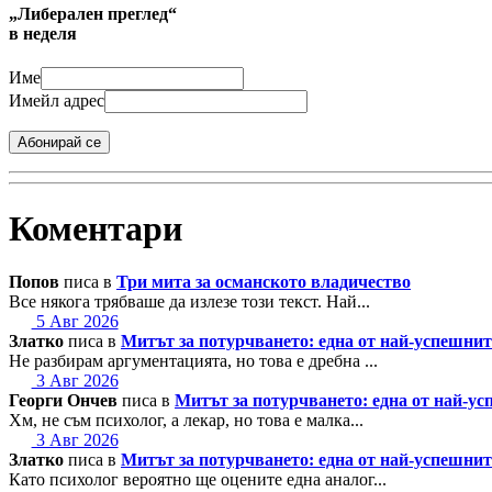
„Либерален преглед“
в неделя
Име
Имейл адрес
Абонирай се
Коментари
Попов
писа в
Три мита за османското владичество
Все някога трябваше да излезе този текст. Най...
5 Авг 2026
Златко
писа в
Митът за потурчването: една от най-успешн
Не разбирам аргументацията, но това е дребна ...
3 Авг 2026
Георги Ончев
писа в
Митът за потурчването: една от най-
Хм, не съм психолог, а лекар, но това е малка...
3 Авг 2026
Златко
писа в
Митът за потурчването: една от най-успешн
Като психолог вероятно ще оцените една аналог...