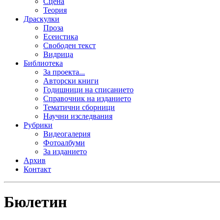
Сцена
Теория
Драскулки
Проза
Есеистика
Свободен текст
Видрица
Библиотека
За проекта...
Авторски книги
Годишници на списанието
Справочник на изданието
Тематични сборници
Научни изследвания
Рубрики
Видеогалерия
Фотоалбуми
За изданието
Архив
Контакт
Бюлетин