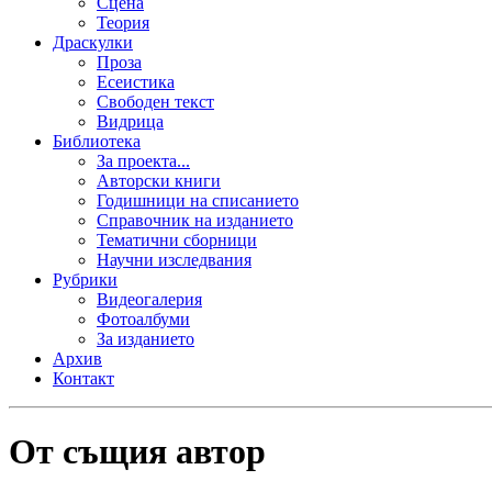
Сцена
Теория
Драскулки
Проза
Есеистика
Свободен текст
Видрица
Библиотека
За проекта...
Авторски книги
Годишници на списанието
Справочник на изданието
Тематични сборници
Научни изследвания
Рубрики
Видеогалерия
Фотоалбуми
За изданието
Архив
Контакт
От същия автор