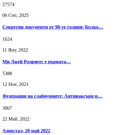
27574
06 Сeп, 2025
Секретни документи от 90-те години: Колко…
1624
11 Яну, 2022
Ми Джей Родригес е първата…
5388
12 Ное, 2021
Федерация на слабоумните: Антиваксъри и…
3067
22 Май, 2022
Азовстал, 20 май 2022