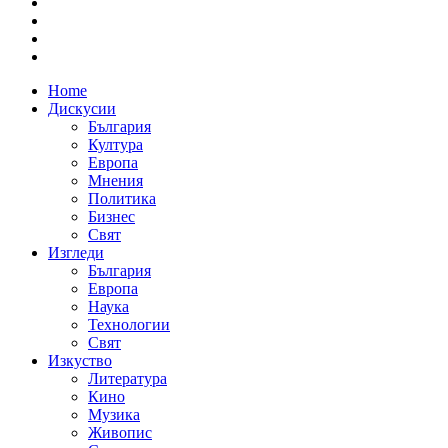
Home
Дискусии
България
Култура
Европа
Мнения
Политика
Бизнес
Свят
Изгледи
България
Европа
Наука
Технологии
Свят
Изкуство
Литература
Кино
Музика
Живопис