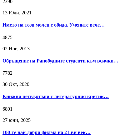
2390
13 Юли, 2021
Името на този молец е обида. Учените вече…
4875
02 Ное, 2013
Обръщение на Ранобудните студенти към всички…
7782
30 Окт, 2020
Книжни четвъртъци с литературния критик…
6801
27 юни, 2025
100-те най-добри филма на 21-ви век…