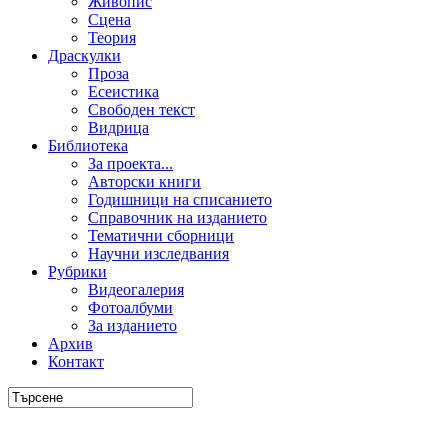
Живопис
Сцена
Теория
Драскулки
Проза
Есеистика
Свободен текст
Видрица
Библиотека
За проекта...
Авторски книги
Годишници на списанието
Справочник на изданието
Тематични сборници
Научни изследвания
Рубрики
Видеогалерия
Фотоалбуми
За изданието
Архив
Контакт