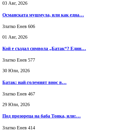
03 Авг, 2026
Османската мушмула, или как една…
Златко Енев
606
01 Авг, 2026
Кой е създал символа „Батак“? Един…
Златко Енев
577
30 Юли, 2026
Батак: най-големият внос в…
Златко Енев
467
29 Юли, 2026
Под прозореца на баба Тонка, или:…
Златко Енев
414