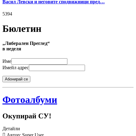
Васил Левски и неговите сподвижници пред…
5394
Бюлетин
„Либерален Преглед“
в неделя
Име
Имейл адрес
Абонирай се
Фотоалбуми
Окупирай СУ!
Детайли
Автор: Super User