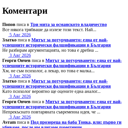
Коментари
Попов
писа в
Три мита за османското владичество
Все някога трябваше да излезе този текст. Най...
5 Авг 2026
Златко
писа в
Митът за потурчването: една от най-
успешните исторически фалшификации в България
Не разбирам аргументацията, но това е дребна ...
3 Авг 2026
Георги Ончев
писа в
Митът за потурчването: една от най-
успешните исторически фалшификации в България
Хм, не съм психолог, а лекар, но това е малка...
3 Авг 2026
Златко
писа в
Митът за потурчването: една от най-
успешните исторически фалшификации в България
Като психолог вероятно ще оцените една аналог...
3 Авг 2026
Георги Ончев
писа в
Митът за потурчването: една от най-
успешните исторически фалшификации в България
Непрекъснато повтаряната съвременна идея, че ...
3 Авг 2026
Avram
писа в
Под прозореца на баба Тонка, или: първо ги
убиваме, после им вдигаме паметници