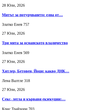
28 Юли, 2026
Митът за потурчването: една от…
Златко Енев
757
27 Юли, 2026
Три мита за османското владичество
Златко Енев
569
27 Юли, 2026
Хитлер, Бетовен, Йоци: какво ДНК…
Лена Валтле
318
27 Юли, 2026
Секс, легла и кървави екзекуции:…
Крис Трайхорн
703