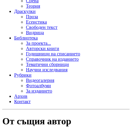
Сцена
Теория
Драскулки
Проза
Есеистика
Свободен текст
Видрица
Библиотека
За проекта...
Авторски книги
Годишници на списанието
Справочник на изданието
Тематични сборници
Научни изследвания
Рубрики
Видеогалерия
Фотоалбуми
За изданието
Архив
Контакт
От същия автор