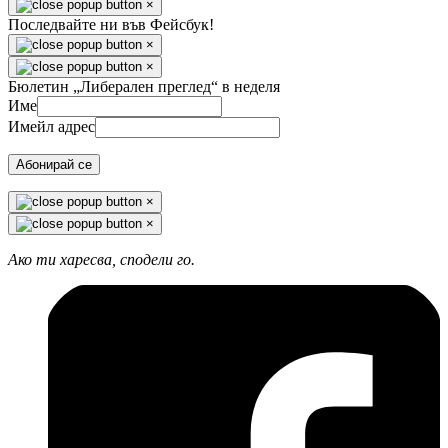
×
Последвайте ни във Фейсбук!
×
×
Бюлетин „Либерален преглед“ в неделя
Име
Имейл адрес
Абонирай се
×
×
Ако ти харесва, сподели го.