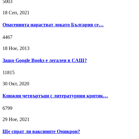
5003
18 Сeп, 2021
Опасенията нарастват докато България се…
4467
18 Ное, 2013
Защо Google Books е легален в САЩ?
11815
30 Окт, 2020
Книжни четвъртъци с литературния критик…
6799
29 Ное, 2021
Ще спрат ли ваксините Омикрон?