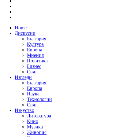
Home
Дискусии
България
Култура
Европа
Мнения
Политика
Бизнес
Свят
Изгледи
България
Европа
Наука
Технологии
Свят
Изкуство
Литература
Кино
Музика
Живопис