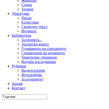
Живопис
Сцена
Теория
Драскулки
Проза
Есеистика
Свободен текст
Видрица
Библиотека
За проекта...
Авторски книги
Годишници на списанието
Справочник на изданието
Тематични сборници
Научни изследвания
Рубрики
Видеогалерия
Фотоалбуми
За изданието
Архив
Контакт