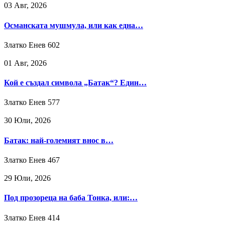
03 Авг, 2026
Османската мушмула, или как една…
Златко Енев
602
01 Авг, 2026
Кой е създал символа „Батак“? Един…
Златко Енев
577
30 Юли, 2026
Батак: най-големият внос в…
Златко Енев
467
29 Юли, 2026
Под прозореца на баба Тонка, или:…
Златко Енев
414