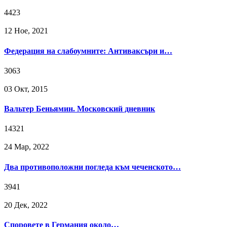
4423
12 Ное, 2021
Федерация на слабоумните: Антиваксъри и…
3063
03 Окт, 2015
Вальтер Беньямин. Московский дневник
14321
24 Мар, 2022
Два противоположни погледа към чеченското…
3941
20 Дек, 2022
Споровете в Германия около…