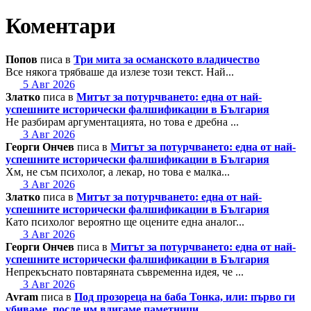
Коментари
Попов
писа в
Три мита за османското владичество
Все някога трябваше да излезе този текст. Най...
5 Авг 2026
Златко
писа в
Митът за потурчването: една от най-
успешните исторически фалшификации в България
Не разбирам аргументацията, но това е дребна ...
3 Авг 2026
Георги Ончев
писа в
Митът за потурчването: една от най-
успешните исторически фалшификации в България
Хм, не съм психолог, а лекар, но това е малка...
3 Авг 2026
Златко
писа в
Митът за потурчването: една от най-
успешните исторически фалшификации в България
Като психолог вероятно ще оцените една аналог...
3 Авг 2026
Георги Ончев
писа в
Митът за потурчването: една от най-
успешните исторически фалшификации в България
Непрекъснато повтаряната съвременна идея, че ...
3 Авг 2026
Avram
писа в
Под прозореца на баба Тонка, или: първо ги
убиваме, после им вдигаме паметници