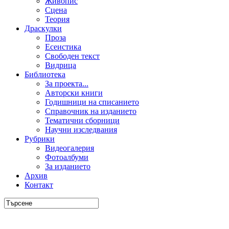
Живопис
Сцена
Теория
Драскулки
Проза
Есеистика
Свободен текст
Видрица
Библиотека
За проекта...
Авторски книги
Годишници на списанието
Справочник на изданието
Тематични сборници
Научни изследвания
Рубрики
Видеогалерия
Фотоалбуми
За изданието
Архив
Контакт