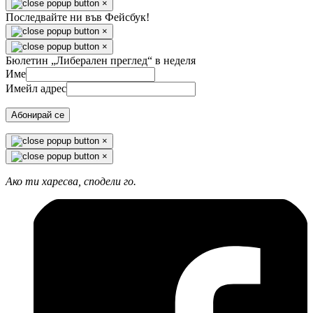
×
Последвайте ни във Фейсбук!
×
×
Бюлетин „Либерален преглед“ в неделя
Име
Имейл адрес
Абонирай се
×
×
Ако ти харесва, сподели го.