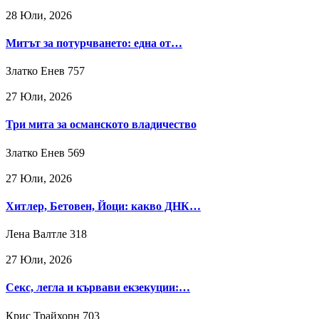
28 Юли, 2026
Митът за потурчването: една от…
Златко Енев
757
27 Юли, 2026
Три мита за османското владичество
Златко Енев
569
27 Юли, 2026
Хитлер, Бетовен, Йоци: какво ДНК…
Лена Валтле
318
27 Юли, 2026
Секс, легла и кървави екзекуции:…
Крис Трайхорн
703