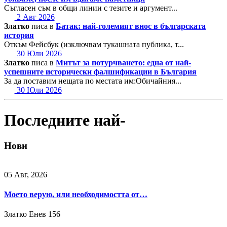
Съгласен съм в общи линии с тезите и аргумент...
2 Авг 2026
Златко
писа в
Батак: най-големият внос в българската
история
Откъм Фейсбук (изключвам тукашната публика, т...
30 Юли 2026
Златко
писа в
Митът за потурчването: една от най-
успешните исторически фалшификации в България
За да поставим нещата по местата им:Обичайния...
30 Юли 2026
Последните най-
Нови
05 Авг, 2026
Моето верую, или необходимостта от…
Златко Енев
156