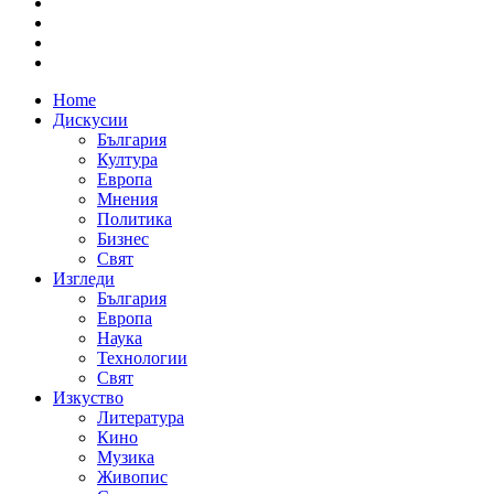
Home
Дискусии
България
Култура
Европа
Мнения
Политика
Бизнес
Свят
Изгледи
България
Европа
Наука
Технологии
Свят
Изкуство
Литература
Кино
Музика
Живопис