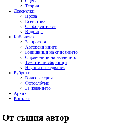
Сцена
Теория
Драскулки
Проза
Есеистика
Свободен текст
Видрица
Библиотека
За проекта...
Авторски книги
Годишници на списанието
Справочник на изданието
Тематични сборници
Научни изследвания
Рубрики
Видеогалерия
Фотоалбуми
За изданието
Архив
Контакт
От същия автор