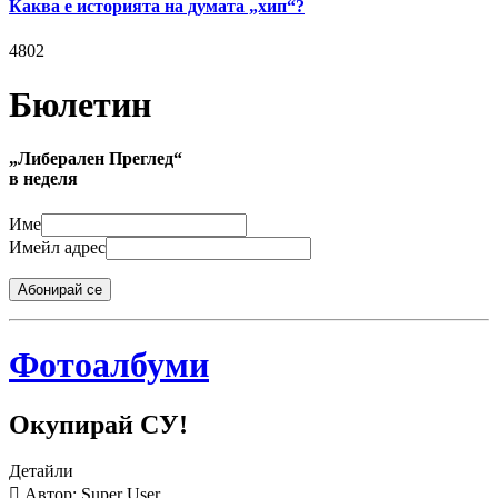
Каква е историята на думата „хип“?
4802
Бюлетин
„Либерален Преглед“
в неделя
Име
Имейл адрес
Абонирай се
Фотоалбуми
Окупирай СУ!
Детайли
Автор: Super User