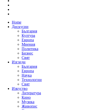
Home
Дискусии
България
Култура
Европа
Мнения
Политика
Бизнес
Свят
Изгледи
България
Европа
Наука
Технологии
Свят
Изкуство
Литература
Кино
Музика
Живопис