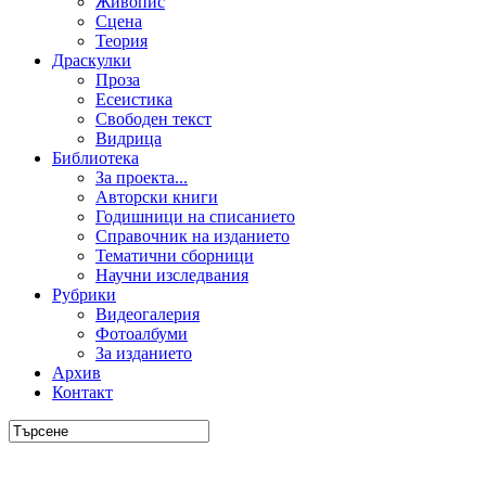
Живопис
Сцена
Теория
Драскулки
Проза
Есеистика
Свободен текст
Видрица
Библиотека
За проекта...
Авторски книги
Годишници на списанието
Справочник на изданието
Тематични сборници
Научни изследвания
Рубрики
Видеогалерия
Фотоалбуми
За изданието
Архив
Контакт