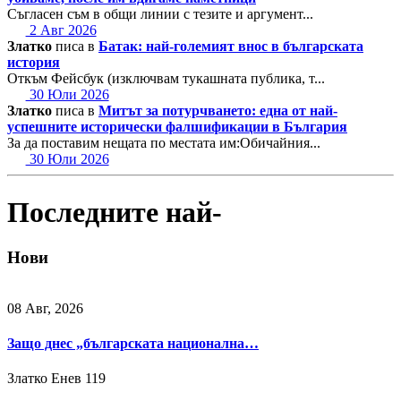
Съгласен съм в общи линии с тезите и аргумент...
2 Авг 2026
Златко
писа в
Батак: най-големият внос в българската
история
Откъм Фейсбук (изключвам тукашната публика, т...
30 Юли 2026
Златко
писа в
Митът за потурчването: една от най-
успешните исторически фалшификации в България
За да поставим нещата по местата им:Обичайния...
30 Юли 2026
Последните най-
Нови
08 Авг, 2026
Защо днес „българската национална…
Златко Енев
119