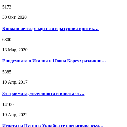
5173
30 Окт, 2020
Книжни четвъртъци с литературния критик…
6800
13 Мар, 2020
Епидемията в Италия и Южна Корея: различни…
5385
10 Апр, 2017
За травмата, мълчанията и вината от…
14100
19 Апр, 2022
Играта на Путин в Украйна се пренасочва към…