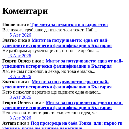
Коментари
Попов
писа в
Три мита за османското владичество
Все някога трябваше да излезе този текст. Най...
5 Авг 2026
Златко
писа в
Митът за потурчването: една от най-
успешните исторически фалшификации в България
Не разбирам аргументацията, но това е дребна ...
3 Авг 2026
Георги Ончев
писа в
Митът за потурчването: една от най-
успешните исторически фалшификации в България
Хм, не съм психолог, а лекар, но това е малка...
3 Авг 2026
Златко
писа в
Митът за потурчването: една от най-
успешните исторически фалшификации в България
Като психолог вероятно ще оцените една аналог...
3 Авг 2026
Георги Ончев
писа в
Митът за потурчването: една от най-
успешните исторически фалшификации в България
Непрекъснато повтаряната съвременна идея, че ...
3 Авг 2026
Avram
писа в
Под прозореца на баба Тонка, или: първо ги
убиваме, после им вдигаме паметници