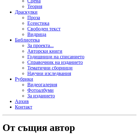
Сцена
Теория
Драскулки
Проза
Есеистика
Свободен текст
Видрица
Библиотека
За проекта...
Авторски книги
Годишници на списанието
Справочник на изданието
Тематични сборници
Научни изследвания
Рубрики
Видеогалерия
Фотоалбуми
За изданието
Архив
Контакт
От същия автор