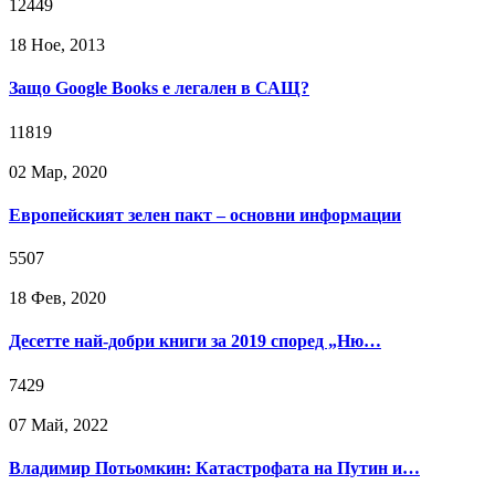
12449
18 Ное, 2013
Защо Google Books е легален в САЩ?
11819
02 Мар, 2020
Европейският зелен пакт – основни информации
5507
18 Фев, 2020
Десетте най-добри книги за 2019 според „Ню…
7429
07 Май, 2022
Владимир Потьомкин: Катастрофата на Путин и…