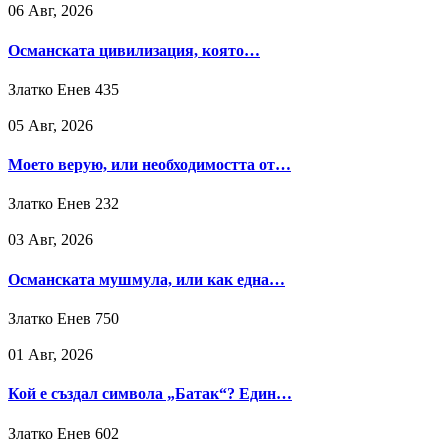
06 Авг, 2026
Османската цивилизация, която…
Златко Енев
435
05 Авг, 2026
Моето верую, или необходимостта от…
Златко Енев
232
03 Авг, 2026
Османската мушмула, или как една…
Златко Енев
750
01 Авг, 2026
Кой е създал символа „Батак“? Един…
Златко Енев
602