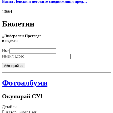
Васил Левски и неговите сподвижници пред…
13664
Бюлетин
„Либерален Преглед“
в неделя
Име
Имейл адрес
Абонирай се
Фотоалбуми
Окупирай СУ!
Детайли
Автор: Super User