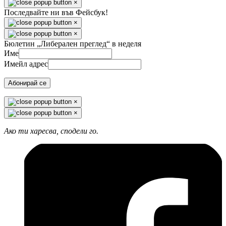
×
Последвайте ни във Фейсбук!
×
×
Бюлетин „Либерален преглед“ в неделя
Име
Имейл адрес
Абонирай се
×
×
Ако ти харесва, сподели го.