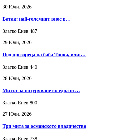
30 Юли, 2026
Батак: най-големият внос в…
Златко Енев
487
29 Юли, 2026
Под прозореца на баба Тонка, или:…
Златко Енев
440
28 Юли, 2026
Митът за потурчването: една от…
Златко Енев
800
27 Юли, 2026
Три мита за османското владичество
Златко Енев
738